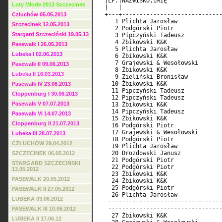
  |LP.|NAZWISKO,IMIĘ                
Loty Młode 2013 Szczecinek
  |   |                             
  +---+-----------------------------
Człuchów 05.05.2013
     1 Plichta Jarosław             
Szczecinek 12.05.2013
     2 Podgórski Piotr              
Stargard Szczeciński 19.05.13
     3 Pipczyński Tadeusz           
     4 Żbikowski K&K                
Pasewalk I 26.05.2013
     5 Plichta Jarosław             
Lubeka I 02.06.2013
     6 Żbikowski K&K                
     7 Grajewski & Wesołowski       
Pasewalk II 09.06.2013
     8 Żbikowski K&K                
Lubeka II 16.03.2013
     9 Zieliński Bronisław          
    10 Żbikowski K&K                
Pasewalk IV 23.06.2013
    11 Pipczyński Tadeusz           
Cloppenburg I 30.06.2013
    12 Pipczyński Tadeusz           
Pasewalk V 07.07.2013
    13 Żbikowski K&K                
    14 Pipczyński Tadeusz           
Pasewalk VI 14.07.2013
    15 Żbikowski K&K                
Cloppenburg II 21.07.2013
    16 Podgórski Piotr              
    17 Grajewski & Wesołowski       
Lubeka III 28.07.2013
    18 Podgórski Piotr              
CZŁUCHÓW 29.04.2012
    19 Plichta Jarosław             
    20 Drozdowski Janusz            
SZCZECINEK 06.05.2012
    21 Podgórski Piotr              
STARGARD SZCZECIŃSKI
    22 Podgórski Piotr              
13.05.2012
    23 Żbikowski K&K                
PASEWALK 20.05.2012
    24 Żbikowski K&K                
    25 Podgórski Piotr              
PASEWALK II 27.05.2012
    26 Plichta Jarosław             
LUBEKA 03.06.2012
   ---------------------------------
   ---------------------------------
PASEWALK III 10.06.2012
    27 Żbikowski K&K                
LUBEKA II 17.06.12