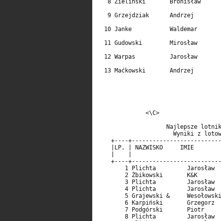
   8 Zieliński       Bronisław      
                                    
   9 Grzejdziak      Andrzej        
                                    
  10 Janke           Waldemar       
                                    
  11 Gudowski        Mirosław       
                                    
  12 Warpas          Jarosław       
                                    
  13 Maćkowski       Andrzej        
                                    
              <\C>                  
                                    
                    Najlepsze lotnik
                      Wyniki z lotow
    +----+--------------------------
    |LP. | NAZWISKO     IMIE        
    |    |                          
    +----+--------------------------
        1 Plichta         Jarosław  
        2 Żbikowski       K&K       
        3 Plichta         Jarosław  
        4 Plichta         Jarosław  
        5 Grajewski &     Wesołowski
        6 Karpiński       Grzegorz  
        7 Podgórski       Piotr     
        8 Plichta         Jarosław  