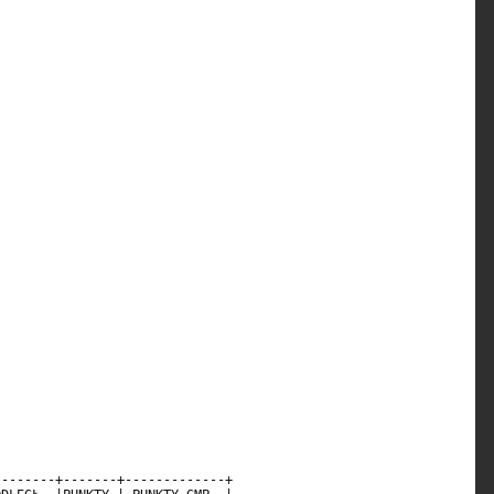
                                                            

                                                            

                                                            

                                                            

                                                            

-------+-------+-------------+                              
