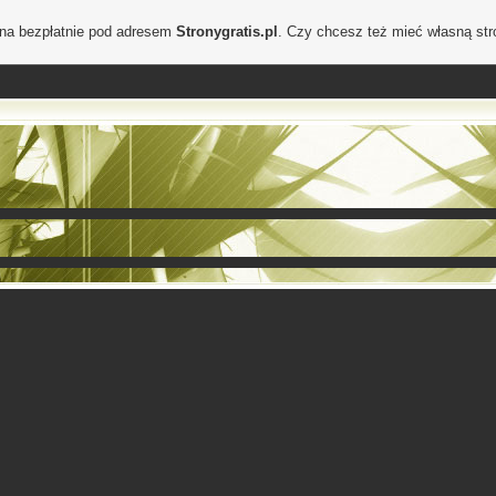
ona bezpłatnie pod adresem
Stronygratis.pl
. Czy chcesz też mieć własną st