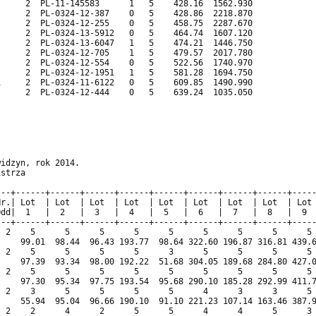
     2  PL-11-145583      1   5    428.16  1562.930             
     2  PL-0324-12-387    0   5    428.86  2218.870             
     2  PL-0324-12-255    0   5    458.75  2287.670             
     2  PL-0324-13-5912   0   5    464.74  1607.120             
     2  PL-0324-13-6047   1   5    474.21  1446.750             
     2  PL-0324-12-705    1   5    479.57  2017.780             
     2  PL-0324-12-554    0   5    522.56  1740.970             
     2  PL-0324-12-1951   1   5    581.28  1694.750             
     2  PL-0324-11-6122   0   5    609.85  1490.990             
     2  PL-0324-12-444    0   5    639.24  1035.050             
                                                                
                                                                
idzyn, rok 2014.                                                
strza                                                           
                                                                
--+------+------+------+------+------+------+------+------+-----
r.| Lot  | Lot  | Lot  | Lot  | Lot  | Lot  | Lot  | Lot  | Lot 
dd|  1   |  2   |  3   |  4   |  5   |  6   |  7   |  8   |  9  
--+------+------+------+------+------+------+------+------+-----
 2    5      5      5      5      5      5      5      5      5 
    99.01  98.44  96.43 193.77  98.64 322.60 196.87 316.81 439.6
 2    5      5      5      5      3      5      5      5      5 
    97.39  93.34  98.00 192.22  51.68 304.05 189.68 284.80 427.0
 2    5      5      5      5      5      5      5      5      5 
    97.30  95.34  97.75 193.54  95.68 290.10 185.28 292.99 411.7
 2    3      5      5      5      5      4      3      3      5 
    55.94  95.04  96.66 190.10  91.10 221.23 107.14 163.46 387.9
 2    2      4      2      5      5      4      4      5      3 