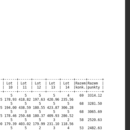
                                                            

                                                            

                                                            

                                                            

                                                            

                                                            

                                                            

                                                            

                                                            

                                                        

                                                            

                                                            

                                                            

                                                            

                                                            

-+------+------+------+------+------+-----+-------+         

 | Lot  | Lot  | Lot  | Lot  | Lot  |Razem|Razem  |         

 |  10  |  11  |  12  |  13  |  14  |konk.|punkty |         

-+------+------+------+------+------+-----+-------+         

     5      5      5      5      4     69  3314.12          

5 178.93 418.82 197.63 420.96 235.56                        

     5      5      5      5      5     68  3281.50          

5 194.00 438.59 180.55 423.87 306.28                        

     5      3      5      5      5     68  3065.69          

5 178.46 250.68 180.37 409.93 286.52                        

     5      5      5      3      2     58  2520.63          

0 179.39 403.02 179.99 231.10 118.56                        

     5      5      2      3      4     53  2482.63          
