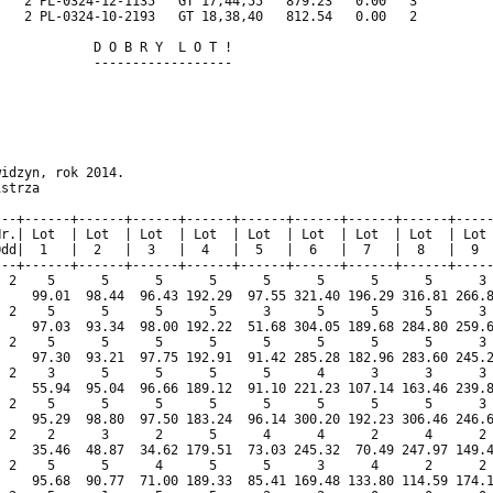
   2 PL-0324-12-1135   GT 17,44,55   879.23   0.00   3          
   2 PL-0324-10-2193   GT 18,38,40   812.54   0.00   2          
            D O B R Y  L O T !                                  
            ------------------                                  
                                                                
                                                                
idzyn, rok 2014.                                                
strza                                                           
                                                                
--+------+------+------+------+------+------+------+------+-----
r.| Lot  | Lot  | Lot  | Lot  | Lot  | Lot  | Lot  | Lot  | Lot 
dd|  1   |  2   |  3   |  4   |  5   |  6   |  7   |  8   |  9  
--+------+------+------+------+------+------+------+------+-----
 2    5      5      5      5      5      5      5      5      3 
    99.01  98.44  96.43 192.29  97.55 321.40 196.29 316.81 266.8
 2    5      5      5      5      3      5      5      5      3 
    97.03  93.34  98.00 192.22  51.68 304.05 189.68 284.80 259.6
 2    5      5      5      5      5      5      5      5      3 
    97.30  93.21  97.75 192.91  91.42 285.28 182.96 283.60 245.2
 2    3      5      5      5      5      4      3      3      3 
    55.94  95.04  96.66 189.12  91.10 221.23 107.14 163.46 239.8
 2    5      5      5      5      5      5      5      5      3 
    95.29  98.80  97.50 183.24  96.14 300.20 192.23 306.46 246.6
 2    2      3      2      5      4      4      2      4      2 
    35.46  48.87  34.62 179.51  73.03 245.32  70.49 247.97 149.4
 2    5      5      4      5      5      3      4      2      2 
    95.68  90.77  71.00 189.33  85.41 169.48 133.80 114.59 174.1