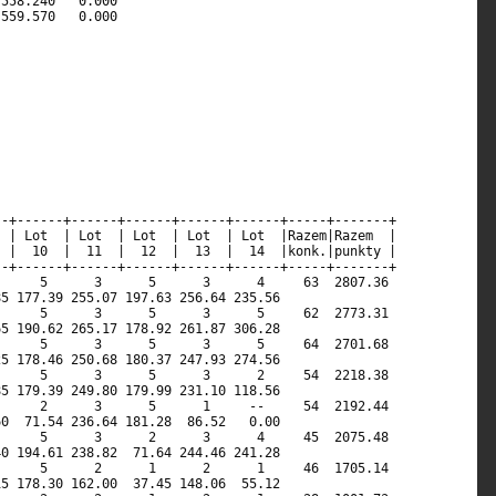
558.240   0.000                                             

559.570   0.000                                             

                                                            

                                                    

                                                            

                                                            

                                                            

                                                            

                                                            

-+------+------+------+------+------+-----+-------+         

 | Lot  | Lot  | Lot  | Lot  | Lot  |Razem|Razem  |         

 |  10  |  11  |  12  |  13  |  14  |konk.|punkty |         

-+------+------+------+------+------+-----+-------+         

     5      3      5      3      4     63  2807.36          

5 177.39 255.07 197.63 256.64 235.56                        

     5      3      5      3      5     62  2773.31          

5 190.62 265.17 178.92 261.87 306.28                        

     5      3      5      3      5     64  2701.68          

5 178.46 250.68 180.37 247.93 274.56                        

     5      3      5      3      2     54  2218.38          

5 179.39 249.80 179.99 231.10 118.56                        

     2      3      5      1     --     54  2192.44          

0  71.54 236.64 181.28  86.52   0.00                        

     5      3      2      3      4     45  2075.48          

0 194.61 238.82  71.64 244.46 241.28                        

     5      2      1      2      1     46  1705.14          

5 178.30 162.00  37.45 148.06  55.12                        
