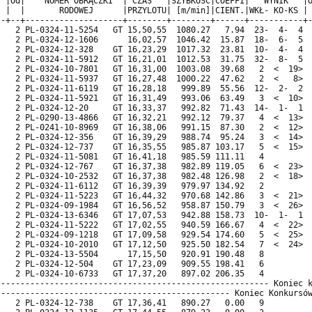
 |Od|    NUMER OBRĄCZKI  | CZAS   |SZYBKOŚĆ|COEFFI|   WYNIK   |O
 |  |       RODOWEJ      |PRZYLOTU| [m/min]|CIENT.|WKŁ- KO-KS | 
-+--+--------------------+--------+--------+------+-----------+-
   2 PL-0324-11-5254   GT 15,50,55  1080.27   7.94  23-  4-  4  
   2 PL-0324-12-1606      16,02,57  1046.42  15.87  18-  6-  5  
   2 PL-0324-12-328    GT 16,23,29  1017.32  23.81  10-  4-  4  
   2 PL-0324-11-5912   GT 16,21,01  1012.53  31.75  32-  8-  5  
   2 PL-0324-10-7801   GT 16,31,00  1003.08  39.68   2  <  19>  
   2 PL-0324-11-5937   GT 16,27,48  1000.22  47.62   2  <   8>  
   2 PL-0324-11-6119   GT 16,28,18   999.89  55.56  12-  2-  2  
   2 PL-0324-11-5921   GT 16,31,49   993.06  63.49   3  <  10>  
   2 PL-0324-12-20     GT 16,33,37   992.82  71.43  14-  1-  1  
   2 PL-0290-13-4866   GT 16,32,21   992.12  79.37   4  <  13>  
   2 PL-0241-10-8969   GT 16,38,06   991.15  87.30   2  <  12>  
   2 PL-0324-12-356    GT 16,39,29   988.74  95.24   3  <  14>  
   2 PL-0324-12-737    GT 16,35,55   985.87 103.17   5  <  15>  
   2 PL-0324-11-5081   GT 16,41,18   985.59 111.11   4          
   2 PL-0324-12-767    GT 16,37,38   982.89 119.05   6  <  23>  
   2 PL-0324-10-2532   GT 16,37,38   982.48 126.98   2  <  18>  
   2 PL-0324-11-6112   GT 16,39,39   979.97 134.92   2          
   2 PL-0324-11-5223   GT 16,44,32   970.68 142.86   3  <  21>  
   2 PL-0324-09-1984   GT 16,56,52   958.87 150.79   3  <  26>  
   2 PL-0324-13-6346   GT 17,07,53   942.88 158.73  10-  1-  1  
   2 PL-0324-11-5222   GT 17,02,55   940.59 166.67   4  <  22>  
   2 PL-0324-09-1218   GT 17,09,58   929.54 174.60   5  <  25>  
   2 PL-0324-10-2010   GT 17,12,50   925.50 182.54   7  <  24>  
   2 PL-0324-13-5504      17,15,50   920.91 190.48   8          
   2 PL-0324-12-504    GT 17,23,09   909.55 198.41   6          
   2 PL-0324-10-6733   GT 17,37,20   897.02 206.35   4          
------------------------------------------------------- Koniec k
----------------------------------------------- Koniec Konkursów
   2 PL-0324-12-738    GT 17,36,41   890.27   0.00   9          