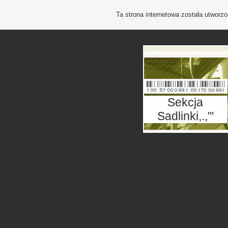
Ta strona internetowa została utworz
Sekcja
Sadlinki,.,'''