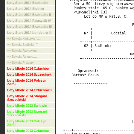
Loty Stare 2014 Bramsche
       Seria 50  liczy się pierwszyc
       Punkty stałe  65.0, punkty wg
Loty Stare 2014 Słubice
       <\B>Sadlinki [3]             
Loty Stare 2014 Bramsche II
            Lot do MP w kat.B, C.   
Loty Stare 2014 Pasewalk IV
                                   R
Loty Stare 2014 Bramsche III
          +----+--------------------
Loty Stare 2014 Luneburg III
          | Nr |         Oddzial    
          |    |                    
=> Sekcja Kwidzyn .'....
          +----+--------------------
=> Sekcja Sadlinki,.,'''
          | 02 | Sadlinki           
          +----+--------------------
=> Sekcja Rakowiec.,.,,,
          |                       Ra
=> Sekcja Ryjewo,.,.,,,
          +-------------------------
=> Sekcja Prabuty ,.,,
Loty Młode 2014 Człuchów
         Opracował:                 
Loty Młode 2014 Szczecinek
      Bartosz Bakun                 
Loty Młode 2014 Połczyn
       ----------------             
Zdrój
Loty Młode 2014 Człuchów II
Loty Młode 2014 Stargard
Szczeciński
                                    
Loty Młode 2013 Świdwin
                                    
Loty Młode 2013 Stargard
                                    
Szczeciński
Loty Młode 2013 Połczyn
                                   L
Zdrój
                                    
  +---+-----------------------------
Loty Młode 2013 Człuchów