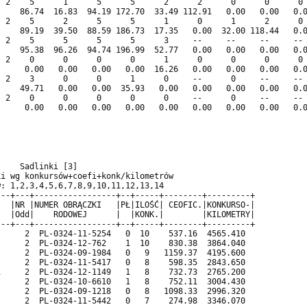
 2    5      1      5      5      2      2      0      0      0 
    86.74  16.83  94.19 172.70  33.49 112.91   0.00   0.00   0.0
 2    5      2      5      5      1      0      1      2      0 
    89.19  39.50  88.59 186.73  17.35   0.00  32.00 118.44   0.0
 2    5      5      5      5      3     --     --     --     -- 
    95.38  96.26  94.74 196.99  52.77   0.00   0.00   0.00   0.0
 2    0      0      0      0      1      0      0      0      0 
     0.00   0.00   0.00   0.00  16.26   0.00   0.00   0.00   0.0
 2    3      0      0      1      0     --      0     --     -- 
    49.71   0.00   0.00  35.93   0.00   0.00   0.00   0.00   0.0
 2    0      0      0      0      0     --      0     --     -- 
     0.00   0.00   0.00   0.00   0.00   0.00   0.00   0.00   0.0
                                                                
    Sadlinki [3]                                                
i wg konkursów+coefi+konk/kilometrów                            
: 1,2,3,4,5,6,7,8,9,10,11,12,13,14                              
--+---+-----------------+--+-----+--------+---------+           
  |NR |NUMER OBRĄCZKI   |PŁ|ILOŚĆ| CEOFIC.|KONKURSO-|           
  |Odd|    RODOWEJ      |  |KONK.|        |KILOMETRY|           
--+---+-----------------+--+-----+--------+---------+           
     2  PL-0324-11-5254   0  10    537.16  4565.410             
     2  PL-0324-12-762    1  10    830.38  3864.040             
     2  PL-0324-09-1984   0   9   1159.37  4195.600             
     2  PL-0324-11-5417   0   8    598.35  2843.650             
     2  PL-0324-12-1149   1   8    732.73  2765.200             
     2  PL-0324-10-6610   1   8    752.11  3004.430             
     2  PL-0324-09-1218   0   8   1098.33  2996.320             
     2  PL-0324-11-5442   0   7    274.98  3346.070             