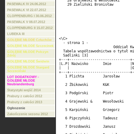
    28 Grajewski & Wesołowski       
PASEWALK IV 24.06.2012
    29 Zieliński Bronisław          
PASEWALK VI 22.07.2012
                                    
CLOPPENBURG I 30.06.2012
                                    
PASEWALK V 08.07.2012
CLOPPENBURG II 15.07.2012
LUBEKA III
<\C>                                
GOŁĘBIE MŁODE Człuchów
  - strona 1 -                      
GOŁĘBIE MŁODE Szczecinek
                          Oddział Kw
  Tabela współzawodnictwa o tytuł mi
GOŁĘBIE MŁODE Połczyn
  Sadlinki [3]                      
Zdrój
+---+-----------------------------+-
GOŁĘBIE MŁODE Świdwin
|L.P| Nazwisko       Imie         |N
GOŁEBIE MŁODE Stargard
|   |                             |O
Szczeciński
+---+-----------------------------+-
   1 Plichta         Jarosław       
LOT DODATKOWY -
                                    
GOŁĘBIE MŁODE
Neubrandenburg
   2 Żbikowski       K&K            
                                    
Statystyki wejść 2014
   3 Podgórski       Piotr          
Prabuty z całości 2012
                                    
   4 Grajewski &     Wesołowski     
Prabuty z całości 2013
                                    
Ogłoszenie
   5 Karpiński       Grzegorz       
                                    
Zakończenie sezonu 2012
   6 Pipczyński      Tadeusz        
                                    
   7 Drozdowski      Janusz         
                                    