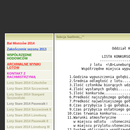
Sekcja Sadlinki,.,'''
Bal Mistrzów 2014
                           Oddział K
Zakończenie sezonu 2013
WSPÓŁRZĘDNE
                      LISTA KONKURSO
HODOWCÓW
                     ---------------
ARCHIWALNE WYNIKI
                z lotu  <\B>Luneburg
LOTÓW
            Współrzędne miejsca wypu
KONTAKT Z
      1.Godzina wypuszczenia gołębi.
RACHMISTRZYNIĄ
      2.Średnia odległość z lotu....
Loty Stare 2014 Człuchów
      3.Ilość członków biorących udz
Loty Stare 2014 Szczecinek
      4.Ilość wysłanych gołębi......
      5.Ilość konkursów.............
Loty Stare 2014 Stargard
      6.Predkość najszybszego gołębi
Szczeciński
      7.Predkość najwolniejszego goł
Loty Stare 2014 Pasewalk I
      8.Czas przybycia 1-go gołębia.
      9.Czas przybycia ostatniego go
Loty Stare 2014 Szczecinek II
     10.Czas trwania konkursu.......
Loty Stare 2014 Lüneburg
     11.Warunki atmosferyczne       
Loty Stare 2014 Pasewalk II
        w miejscu odlotu  :słoneczni
        w miejscu przylotu:słoneczni
Loty stare 2014 Lüneburg III
     12.System obliczania współzawod