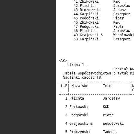
       41 Żbikowski       K&K       
       42 Plichta         Jarosław  
       43 Drozdowski      Janusz    
       44 Karpiński       Grzegorz  
       45 Podgórski       Piotr     
       46 Żbikowski       K&K       
       47 Podgórski       Piotr     
       48 Plichta         Jarosław  
       49 Grajewski &     Wesołowski
       50 Karpiński       Grzegorz  
<\C>                                
  - strona 1 -                      
                          Oddział Kw
  Tabela współzawodnictwa o tytuł mi
  Sadlinki całość [8]               
+---+-----------------------------+-
|L.P| Nazwisko       Imie         |N
|   |                             |O
+---+-----------------------------+-
   1 Plichta         Jarosław       
                                    
   2 Żbikowski       K&K            
                                    
   3 Podgórski       Piotr          
                                    
   4 Grajewski &     Wesołowski     
                                    
   5 Pipczyński      Tadeusz        