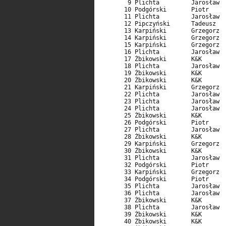
        9 Plichta         Jarosław  
       10 Podgórski       Piotr     
       11 Plichta         Jarosław  
       12 Pipczyński      Tadeusz   
       13 Karpiński       Grzegorz  
       14 Karpiński       Grzegorz  
       15 Karpiński       Grzegorz  
       16 Plichta         Jarosław  
       17 Żbikowski       K&K       
       18 Plichta         Jarosław  
       19 Żbikowski       K&K       
       20 Żbikowski       K&K       
       21 Karpiński       Grzegorz  
       22 Plichta         Jarosław  
       23 Plichta         Jarosław  
       24 Plichta         Jarosław  
       25 Żbikowski       K&K       
       26 Podgórski       Piotr     
       27 Plichta         Jarosław  
       28 Żbikowski       K&K       
       29 Karpiński       Grzegorz  
       30 Żbikowski       K&K       
       31 Plichta         Jarosław  
       32 Podgórski       Piotr     
       33 Karpiński       Grzegorz  
       34 Podgórski       Piotr     
       35 Plichta         Jarosław  
       36 Plichta         Jarosław  
       37 Żbikowski       K&K       
       38 Plichta         Jarosław  
       39 Żbikowski       K&K       
       40 Żbikowski       K&K       