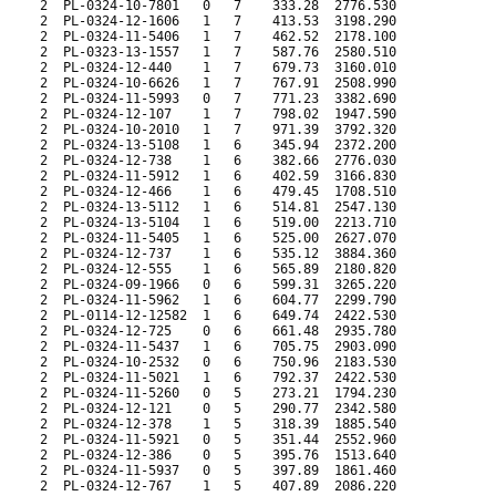
     2  PL-0324-10-7801   0   7    333.28  2776.530             
     2  PL-0324-12-1606   1   7    413.53  3198.290             
     2  PL-0324-11-5406   1   7    462.52  2178.100             
     2  PL-0323-13-1557   1   7    587.76  2580.510             
     2  PL-0324-12-440    1   7    679.73  3160.010             
     2  PL-0324-10-6626   1   7    767.91  2508.990             
     2  PL-0324-11-5993   0   7    771.23  3382.690             
     2  PL-0324-12-107    1   7    798.02  1947.590             
     2  PL-0324-10-2010   1   7    971.39  3792.320             
     2  PL-0324-13-5108   1   6    345.94  2372.200             
     2  PL-0324-12-738    1   6    382.66  2776.030             
     2  PL-0324-11-5912   1   6    402.59  3166.830             
     2  PL-0324-12-466    1   6    479.45  1708.510             
     2  PL-0324-13-5112   1   6    514.81  2547.130             
     2  PL-0324-13-5104   1   6    519.00  2213.710             
     2  PL-0324-11-5405   1   6    525.00  2627.070             
     2  PL-0324-12-737    1   6    535.12  3884.360             
     2  PL-0324-12-555    1   6    565.89  2180.820             
     2  PL-0324-09-1966   0   6    599.31  3265.220             
     2  PL-0324-11-5962   1   6    604.77  2299.790             
     2  PL-0114-12-12582  1   6    649.74  2422.530             
     2  PL-0324-12-725    0   6    661.48  2935.780             
     2  PL-0324-11-5437   1   6    705.75  2903.090             
     2  PL-0324-10-2532   0   6    750.96  2183.530             
     2  PL-0324-11-5021   1   6    792.37  2422.530             
     2  PL-0324-11-5260   0   5    273.21  1794.230             
     2  PL-0324-12-121    0   5    290.77  2342.580             
     2  PL-0324-12-378    1   5    318.39  1885.540             
     2  PL-0324-11-5921   0   5    351.44  2552.960             
     2  PL-0324-12-386    0   5    395.76  1513.640             
     2  PL-0324-11-5937   0   5    397.89  1861.460             
     2  PL-0324-12-767    1   5    407.89  2086.220             