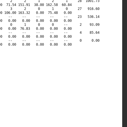
     2      2      1      2      1     28  1001.73          

0  71.54 151.91  38.00 162.58  60.84                        

     3      2      0      1      0     27   916.60          

0 106.00 163.32   0.00  75.48   0.00                        

    --     --     --     --     --     23   536.14          

0   0.00   0.00   0.00   0.00   0.00                        

     0      1      0      0     --      2    93.09          

0   0.00  76.83   0.00   0.00   0.00                        

    --     --     --     --     --      4    85.64          

0   0.00   0.00   0.00   0.00   0.00                        

    --     --     --     --     --      0     0.00          

0   0.00   0.00   0.00   0.00   0.00                        

                                                            

                                                            

                                                            

                                                            

                                                            

                                                            

                                                            

                                                            

                                                            

                                                            

                                                            

                                                            

                                                            

                                                            

                                                            

                                                            
