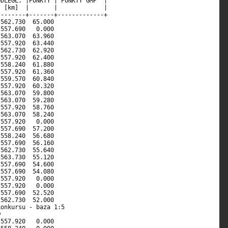
DLEGŁ. |PUNKTY | PUNKTY GMP  |                              

 [km]  |       |             |                              

-------+-------+-------------+                              

562.730  65.000                                             

557.690   0.000                                             

563.070  63.960                                             

557.920  63.440                                             

562.730  62.920                                             

557.920  62.400                                             

558.240  61.880                                             

557.920  61.360                                             

559.570  60.840                                             

557.920  60.320                                             

563.070  59.800                                             

563.070  59.280                                             

557.920  58.760                                             

563.070  58.240                                             

557.920   0.000                                             

557.690  57.200                                             

558.240  56.680                                             

557.690  56.160                                             

562.730  55.640                                             

563.730  55.120                                             

557.690  54.600                                             

557.690  54.080                                             

557.920   0.000                                             

557.920   0.000                                             

557.690  52.520                                             

562.730  52.000                                             

onkursu - baza 1:5                                          

                                                            

557.920   0.000                                             
