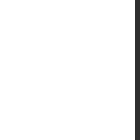
                                                            

                                                            

                                                            

                                                            

                                                            

                                                            

                                                            

                                                            

                                                            

                                                            

                                                            

                                                            

                                                            

                                                            

                                                            

                                                            

                                                            

                                                            

                                                            

                                                            

                                                            

                                                            

                                                            

                                                            

                                                            

                                                            

                                                            

                                                            

                                                            

                                                            

                                                            

                                                            
