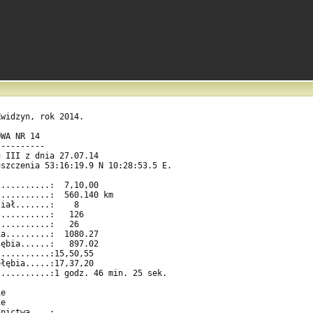
widzyn, rok 2014.                       

WA NR 14                                    

---------                                   

 III z dnia 27.07.14                    

szczenia 53:16:19.9 N 10:28:53.5 E.         

..........:  7,10,00                        

..........:  560.140 km                     

iał.......:    8                            

..........:   126                           

..........:   26                            

a.........:  1080.27                        

ębia......:   897.02                        

..........:15,50,55                         

łębia.....:17,37,20                         

..........:1 godz. 46 min. 25 sek.          

                                            

e                                           

e                                           

nictwa....:                                 
