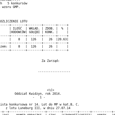
h   5 konkursów                             

 wzoru GMP.                                 

                                        

                                            

OZLICZENIE LOTU                             

-----+--------+--------+-------+-----+      

     | ILOŚĆ  | WKŁAD. | ZDOB. |  %  |      

     |HODOWCÓW| GOŁĘBI | KONK. |     |      

-----+--------+--------+-------+-----+      

     |    8   |  126   |   26  |20.63|      

-----+--------+--------+-------+-----+      

zem: |    8   |  126   |   26  |     |      

-----+--------+--------+-------+-----+      

                       Za Zarząd:           

                                            

                     ------------------     

                          <\C>                                  
        Oddział Kwidzyn, rok 2014.                              
                  -   1 -                                       
ista konkursowa nr 14. Lot do MP w kat.B, C.                    
   z lotu Luneburg III, w dniu 27.07.14                         
-+--+--------------------+--------+--------+------+-----------+-