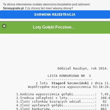
Ta strona internetowa została utworzona bezpłatnie pod adresem
Stronygratis.pl
. Czy chcesz też mieć własną stronę?
DARMOWA REJESTRACJA
Loty Gołębi Pocztowych Oddział Kwidzyn 2011r.
                           Oddział Kwidzyn, rok 2014. 
                      LISTA KONKURSOWA NR  3          
                     ------------------------         
                z lotu  
Stagard Szczeciński
 z dnia 11.
            Współrzędne miejsca wypuszczenia 53:18:24.
      1.Godzina wypuszczenia gołębi...........:  7,45,
      2.Średnia odległość z lotu..............:  268.6
      3.Ilość członków biorących udział.......:   92  
      4.Ilość wysłanych gołębi................:  4313 
      5.Ilość konkursów.......................:  863  
ński