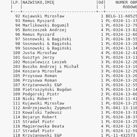
iński
ODE Neubrandenburg