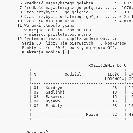
      6.Predkość najszybszego gołębia.........:  1837.
      7.Predkość najwolniejszego gołębia......:  1676.
      8.Czas przybycia 1-go gołębia...........:10,10,2
      9.Czas przybycia ostatniego gołębia.....:10,25,1
     10.Czas trwania konkursu.................:14 min.
     11.Warunki atmosferyczne                         
        w miejscu odlotu  :pochmurno                  
        w miejscu przylotu:pochmurno                  
     12.System obliczania współzawodnictwa....:       
       Seria 50  liczy się pierwszych   5 konkursów   
       Punkty stałe  20.0, punkty wg wzoru GMP.       
Punktacja ogólna [1]
                                   ROZLICZENIE LOTU   
          +----+-------------------------+--------+---
          | Nr |         Oddzial         | ILOŚĆ  | WK
          |    |                         |HODOWCÓW| GO
          +----+-------------------------+--------+---
          | 01 | Kwidzyn                 |   26   | 12
          | 02 | Sadlinki                |   13   |  6
          | 03 | Rakowiec                |   15   |  6
          | 04 | Ryjewo                  |   15   |  6
          | 05 | Prabuty                 |   23   | 10
          +----+-------------------------+--------+---
          |                       Razem: |   92   | 43
          +------------------------------+--------+---
         Opracował:                                   