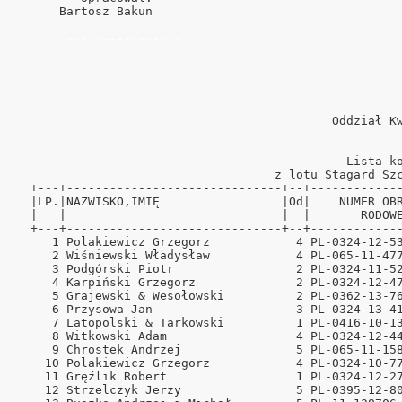
      Bartosz Bakun                                   
       ----------------                               
                                                                                                                                                                
                                            Oddział Kwidzyn, rok 2014.                                                                                          
                                                      -   1 -                                                                                                   
                                                                                                                                                                
                                              Lista konkursowa nr  3.                                                                                           
                                    z lotu Stagard Szczeciński, w dniu 11.05.14                                                                                 
  +---+------------------------------+--+--------------------+--------+--------+------+-----------+--------+-------+-------------+                              
  |LP.|NAZWISKO,IMIĘ                 |Od|    NUMER OBRĄCZKI  | CZAS   |SZYBKOŚĆ|COEFFI|   WYNIK   |ODLEGŁ. |PUNKTY | PUNKTY GMP  |                              
  |   |                              |  |       RODOWEJ      |PRZYLOTU| [m/min]|CIENT.|WKŁ- KO-KS |  [km]  |       |             |                              
  +---+------------------------------+--+--------------------+--------+--------+------+-----------+--------+-------+-------------+                              
     1 Polakiewicz Grzegorz            4 PL-0324-12-5341   GT 10,10,22  1837.49   0.23  66- 28-  5  267.110  20.000                                             
     2 Wiśniewski Władysław            4 PL-065-11-4774    GT 10,11,21  1823.23   0.46  33-  5-  5  266.830  20.000                                             
     3 Podgórski Piotr                 2 PL-0324-11-5260   GT 10,06,28  1817.67   0.70  73- 11-  5  257.140  19.990                                             
     4 Karpiński Grzegorz              2 PL-0324-12-470    GT 10,06,59  1815.78   0.93  52- 14-  5  257.810  19.990                                             
     5 Grajewski & Wesołowski          2 PL-0362-13-7639   GT 10,07,18  1810.40   1.16  55-  5-  5  257.620  19.980                                             
     6 Przysowa Jan                    3 PL-0324-13-4138      10,13,26  1809.16   1.39  54- 17-  5  268.540   0.000                                             
     7 Latopolski & Tarkowski          1 PL-0416-10-13023  GT 10,11,02  1808.97   1.62  60- 21-  5  264.170  19.970                                             
     8 Witkowski Adam                  4 PL-0324-12-4423   GT 10,08,17  1808.79   1.85  40-  6-  5  259.170  19.970                                             
     9 Chrostek Andrzej                5 PL-065-11-1580    GT 10,21,20  1808.32   2.09  44- 11-  5  282.700  19.960                                             
    10 Polakiewicz Grzegorz            4 PL-0324-10-7763   GT 10,12,44  1808.06   2.32   2  <  49>  267.110  19.960                                             
    11 Gręźlik Robert                  1 PL-0324-12-2757   GT 10,10,43  1807.82   2.55  87- 28-  5  263.430  19.950                        
ński