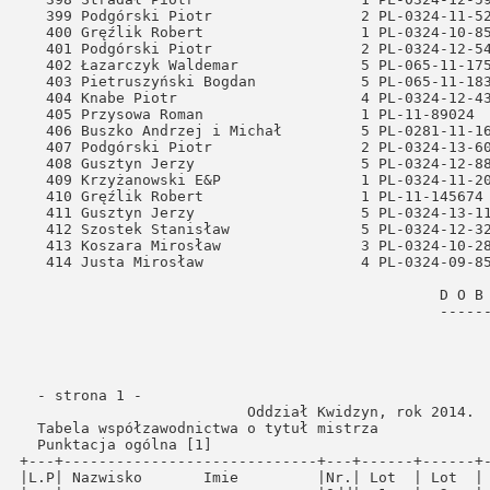
  - strona 1 -                                                                                                                                                  
                          Oddział Kwidzyn, rok 2014.                                                                                                            
  Tabela współzawodnictwa o tytuł mistrza                                                                                                                       
  Punktacja ogólna [1]                                                                                                                                          
+---+-----------------------------+---+------+------+------+------+------+------+-----+-------+                                                                 
|L.P| Nazwisko       Imie         |Nr.| Lot  | Lot  | Lot  | Lot  | Lot  | Lot  |Razem|Razem  |                                                                 
|   |                             |Odd|  1   |  2   |  3   |  4   |  5   |  6   |konk.|punkty |                                                                 
+---+-----------------------------+---+------+------+------+------+------+------+-----+-------+                                                                 
   1 Kujawski        Mirosław        1    5      5      5      5      5      5     30   908.48                                                                  
                                        98.63  98.39  97.98 192.43  97.07 323.98                                                                                
   2 Latopolski &    Tarkowski       1    5      5      5      5      5      5     30   908.11                                                                  
                                        99.05  98.47  97.50 193.27  98.89 320.93                                                                                
   3 Przysowa        Roman           1    5      5      5      5      5      5     30   901.60                                                                  
                                        99.00  97.42  99.10 191.05  96.81 318.22                                                                                
   4 Przysowa        Jan             3    5      5      5      5      5      5     30   901.16                                                                  
                                        97.43  97.42  97.13 193.36  96.26 319.56                                                                                
   5 Plichta         Jarosław        2    5      5      5      5      5      5     30   897.26                                                                  
                                        99.40  99.66  91.54 189.22  98.13 319.31                                                                                
   6 Jędrych         Wiesław         3    5      5      5      5      5      5     30   894.98                                                                  
                                        92.59  98.34  99.10 189.66  98.49 316.80                                                                                
   7 Gręźlik         Robert          1    5      5      5      5      5      5     30   893.86                                             