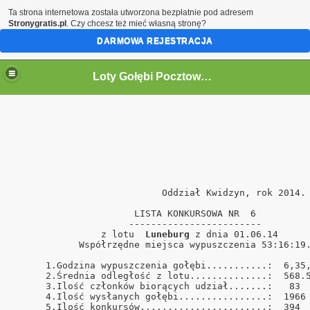
Ta strona internetowa została utworzona bezpłatnie pod adresem
Stronygratis.pl
. Czy chcesz też mieć własną stronę?
DARMOWA REJESTRACJA
Loty Gołębi Pocztowych Oddział Kwidzyn 2011r.
                           Oddział Kwidzyn, rok 2014. 
                      LISTA KONKURSOWA NR  6          
                     ------------------------         
                z lotu  
Luneburg
 z dnia 01.06.14      
            Współrzędne miejsca wypuszczenia 53:16:19.
      1.Godzina wypuszczenia gołębi...........:  6,35,
      2.Średnia odległość z lotu..............:  568.5
      3.Ilość członków biorących udział.......:   83  
      4.Ilość wysłanych gołębi................:  1966 
      5.Ilość konkursów.......................:  394  
ński