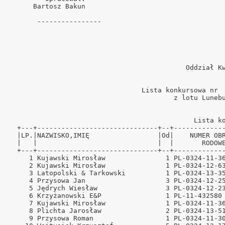
      Bartosz Bakun                                   
       ----------------                               
                                                                                                                                                                
                                            Oddział Kwidzyn, rok 2014.                                                                                          
                                                      -   1 -                                                                                                   
                                                                                                                                                                
                                 Lista konkursowa nr  6. Lot do MP w kat.A, B, C.                                                                               
                                         z lotu Luneburg, w dniu 01.06.14                                                                                       
                                                      -   1 -                                                                                                   
                                                                                                                                                                
                                              Lista konkursowa nr  6.                                                                                           
  +---+------------------------------+--+--------------------+--------+---------+--------+--+------+-----------+--------+-------+-------------+                 
  |LP.|NAZWISKO,IMIĘ                 |Od|    NUMER OBRĄCZKI  | CZAS   | CZAS    |SZYBKOŚĆ|DZ|COEFFI|   WYNIK   |ODLEGŁ. |PUNKTY | PUNKTY GMP  |                 
  |   |                              |  |       RODOWEJ      |PRZYLOTU| SKORYG. | [m/min]|  |CIENT.|WKŁ- KO-KS |  [km]  |       | Szwaj.      |                 
  +---+------------------------------+--+--------------------+--------+---------+--------+--+------+-----------+--------+-------+-------------+                 
     1 Kujawski Mirosław               1 PL-0324-11-3684   GT 13,20,42            1387.01  1   0.51  25- 19-  5  562.710  65.000 100.00/65.00                   
     2 Kujawski Mirosław               1 PL-0324-12-6307   GT 13,20,44            1386.90  1   1.02   2  <   7>  562.710  64.970  99.75/64.97                   
     3 Latopolski & Tarkowski          1 PL-0324-13-3518   GT 13,22,47            1382.92  1   1.53  32- 17-  5  563.930  64.930  99.49/64.95                   
     4 Przysowa Jan                    3 PL-0324-12-2589   GT 13,26,06            1382.61  1   2.03  20- 10-  5  568.390  64.900  99.24/64.92                   
     5 Jędrych Wiesław                 3 PL-0324-12-2344   GT 13,26,23            1382.17  1   2.54  36- 19-  5  568.600  64.870  98.98/64.89                   
     6 Krzyżanowski E&P                1 PL-11-432580      GT 13,23,34            1376.54  1   3.05  23-  8-  5  562.410  64.830  98.73/64.87                   
     7 Kujawski Mirosław               1 PL-0324-11-3676   GT 13,26,17            1368.18  1   3.56   3  <  11>  562.710  64.800  98.48/64.84                   
     8 Plichta Jarosław                2 PL-0324-13-5108   GT 13,28,09            1362.05  1   4.07  44- 18-  5  562.730  64.770  98.22/64.
ński