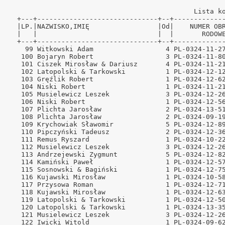
iński
ODE Neubrandenburg