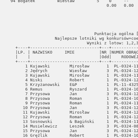
                                                                                                                                                                
                                    Punktacja ogólna [1]                                                                                                        
                    Najlepsze lotniki wg konkursów+coefi+konk/kilometrów                                                                                        
                                 Wyniki z lotow: 1,2,3,4,5,6                                                                                                    
    +----+----------------------------+---+-----------------+--+-----+--------+---------+                                                                       
    |LP. | NAZWISKO     IMIE          |NR |NUMER OBRĄCZKI   |PŁ|ILOŚĆ| CEOFIC.|KONKURSO-|                                                                       
    |    |                            |Odd|    RODOWEJ      |  |KONK.|        |KILOMETRY|                                                                       
    +----+----------------------------+---+-----------------+--+-----+--------+---------+                                                                       
        1 Kujawski        Mirosław       1  PL-0324-11-3626   1   6    328.20  1552.940                                                                         
        2 Jędrych         Wiesław        3  PL-0324-12-2366   1   6    331.43  1588.250                                                                         
        3 Kujawski        Mirosław       1  PL-0324-11-3684   1   6    403.95  1552.940                                                                         
        4 Niski           Robert         1  PL-0324-12-5620   0   6    428.02  1559.940                                                                         
        5 Krzyżanowski    E&P            1  PL-11-432573      1   6    432.96  1551.400                                                                         
        6 Remus           Ryszard        1  PL-0324-10-5131   1   6    498.12  1550.270                                                                         
        7 Przysowa        Jan            3  PL-0324-12-2585   0   6    508.41  1587.060                                                                         
        8 Przysowa        Roman          1  PL-0324-10-8025   1   6    567.01  1555.230                                                                         
        9 Przysowa        Roman          1  PL-0324-11-3098   0   5    110.58  1449.110                                                                         
       10 Przysowa        Jan            3  PL-0324-12-7190   1   5    120.09  1434.710                                                                         
       11 Kujawski        Mirosław       1  PL-0324-12-6334   0   5    234.06  1290.160                                                                         
       12 Przysowa        Roman          1  PL-0324-12-7170   0   5    235.26  1226.620                                                                         
       13 Sosnowski       & Bagiński     1  PL-0324-11-3481   1   5    236.96  1447.430                                                    