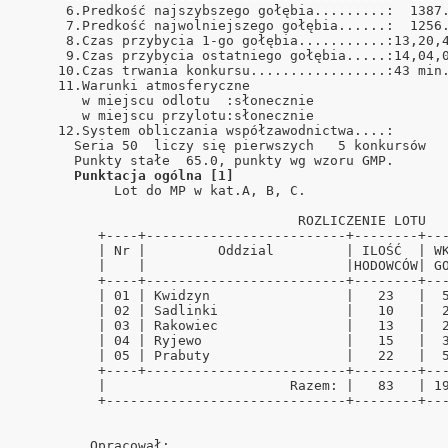
      6.Predkość najszybszego gołębia.........:  1387.
      7.Predkość najwolniejszego gołębia......:  1256.
      8.Czas przybycia 1-go gołębia...........:13,20,4
      9.Czas przybycia ostatniego gołębia.....:14,04,0
     10.Czas trwania konkursu.................:43 min.
     11.Warunki atmosferyczne                         
        w miejscu odlotu  :słonecznie                 
        w miejscu przylotu:słonecznie                 
     12.System obliczania współzawodnictwa....:       
       Seria 50  liczy się pierwszych   5 konkursów   
       Punkty stałe  65.0, punkty wg wzoru GMP.       
Punktacja ogólna [1]
            Lot do MP w kat.A, B, C.                  
                                   ROZLICZENIE LOTU   
          +----+-------------------------+--------+---
          | Nr |         Oddzial         | ILOŚĆ  | WK
          |    |                         |HODOWCÓW| GO
          +----+-------------------------+--------+---
          | 01 | Kwidzyn                 |   23   |  5
          | 02 | Sadlinki                |   10   |  2
          | 03 | Rakowiec                |   13   |  2
          | 04 | Ryjewo                  |   15   |  3
          | 05 | Prabuty                 |   22   |  5
          +----+-------------------------+--------+---
          |                       Razem: |   83   | 19
          +------------------------------+--------+---
         Opracował:                                   