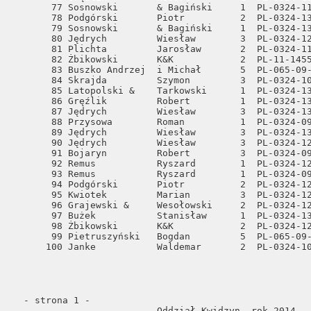
  - strona 1 -                                                                                                                                                  
                          Oddział Kwidzyn, rok 2014.                                                                                                            
  Tabela współzawodnictwa o tytuł mistrza                                                                                                                       
  Punktacja ogólna całość [*]                                                                                                                                   
+---+-----------------------------+---+------+------+------+------+------+------+-----+-------+                                                                 
|L.P| Nazwisko       Imie         |Nr.| Lot  | Lot  | Lot  | Lot  | Lot  | Lot  |Razem|Razem  |                                                                 
|   |                             |Odd|  1   |  2   |  3   |  4   |  5   |  6   |konk.|punkty |                                                                 
+---+-----------------------------+---+------+------+------+------+------+------+-----+-------+                                                                 
   1 Kujawski        Mirosław        1    5      5      5      5      5      5     30   909.70                                                                  
                                        99.23  98.87  98.12 192.43  97.07 323.98                                                                                
   2 Latopolski &    Tarkowski       1    5      5      5      5      5      5     30   909.21                                                                  
                                        99.12  98.77  97.50 193.27  98.89 321.66                                                                                
   3 Przysowa        Roman           1    5      5      5      5      5      5     30   907.33                                                                  
                                        99.08  98.30  99.10 194.70  96.81 319.34                                                                                
   4 Gręźlik         Robert          1    5      5      5      5      5      5     30   906.28                                                                  
                                        99.21  98.21  98.57 196.84  97.94 315.51                                                                                
   5 Przysowa        Jan             3    5      5      5      5      5      5     30   903.00                                                                  
                                        97.43  97.80  98.13 193.36  96.72 319.56                                                                                
   6 Jędrych         Wiesław         3    5      5      5      5      5      5     30   901.03                                                                  
                                        96.65  98.34  99.10 189.66  98.49 318.79                                                                                
   7 Plichta         Jarosław        2    5      5      5      5      5      5     30   900.22                                             