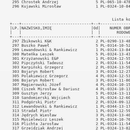
--------------------------+--+--------------------+--------+---------+--------+--+------+-----------+--------+-------+-------------+                 
   297 Żbikowski K&K                   2 PL-0290-13-4866   GT 13,54,30            1269.44  1 151.07  16  < 322>  557.920  55.210  24.87/57.16                   
   297 Buszko Paweł                    5 PL-0314-10-5241   GT 14,15,40            1269.44  1 151.07   2  < 367>  584.790  55.210  24.87/57.16                   
   299 Lewandowski & Rankiewicz        1 PL-0324-13-8410   GT 13,58,16            1269.33  1 152.09   3  < 312>  562.650  55.140  24.37/57.11                   
   300 Mateńka Leszek                  5 PL-0324-13-4323      14,10,37            1269.20  1 152.59  27-  3-  2  578.270   0.000  24.11                         
   301 Krzyżanowski E&P                1 PL-0324-12-5510   GT 13,58,18            1268.69  1 153.10   8          562.410  55.080  23.86/57.06                   
   302 Pipczyński Tadeusz              2 PL-0324-11-5403   GT 13,58,50            1268.65  1 153.61   6          563.070  55.040  23.60/57.03                   
   303 Karpiński Grzegorz              2 PL-0324-13-5937   GT 13,55,13            1268.58  1 154.12  11  < 341>  558.450  55.010  23.35/57.00                   
   303 Bojaryn Robert                  3 PL-0324-12-2753   GT 14,03,07            1268.58  1 154.12   9  < 306>  568.470  55.010  23.35/57.00                   
   305 Polakiewicz Grzegorz            4 PL-0324-12-5370   GT 14,00,30            1268.49  1 155.14   2          565.110  54.940  22.84/56.95                   
   306 Bojaryn Robert                  3 PL-0324-11-8021   GT 14,03,10            1268.43  1 155.65  10  < 324>  568.470  54.910  22.59/56.92                   
   307 Magierowski Józef               4 PL-0324-10-1561   GT 13,56,09            1268.34  1 156.15   3          559.530  54.880  22.34/56.90                   
   308 Ciszek Mirosław & Dariusz       4 PL-0324-10-1308   GT 14,00,04            1268.21  1 156.66   7  < 373>  564.440  54.840  22.08/56.87                   
   309 Gusztyn Jerzy                   5 PL-0324-13-1140   GT 14,12,43            1268.14  1 157.17   3          580.450  54.810  21.83/56.85                   
   310 Sandomierski Wojciech           1 PL-0324-12-6064   GT 13,59,19            1268.04  1 157.68   2          563.410  54.780  21.57/56.82                   
   311 Podgórski Piotr                 2 PL-0324-09-1218   GT 13,54,49            1268.01  1 158.19  10  < 327>  557.690  54.750  21.32/56.79                   
   312 Lewandowski & Rankiewicz        1 PL-0344-13-17787  GT 13,58,48            1267.80  1 158.70   4  < 370>  562.650  54.710  21.07/56.77                   
   313 Stradał Piotr                   1 PL-0324-12-5967   GT 13,59,55            1267.56  1 159.21   2          563.960  54.680  20.81/56.74  