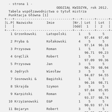
                                                                                                                                                           
  - strona 1 -                                                                                                                                                  
                          ODDZIAŁ KWIDZYN, rok 2012.                                                                                                            
  Tabela współzawodnictwa o tytuł mistrza                                                                                                                       
  Punktacja Główna [1]                                                                                                                                          
+---+-----------------------------+---+------+------+------+------+------+------+------+------+------+------+------+------+------+-----+-------+                
|L.P| Nazwisko       Imie         |Nr.| Lot  | Lot  | Lot  | Lot  | Lot  | Lot  | Lot  | Lot  | Lot  | Lot  | Lot  | Lot  | Lot  |Razem|Razem  |                
|   |                             |Odd|  1   |  2   |  3   |  4   |  5   |  6   |  7   |  8   |  9   |  10  |  11  |  12  |  13  |konk.|punkty |                
+---+-----------------------------+---+------+------+------+------+------+------+------+------+------+------+------+------+------+-----+-------+                
   1 Grzonkowski     Latopolski      1    5      5      5      5      5      5      5      5      3      5      3      5      5     61  2775.08                 
                                        97.44  97.40  98.86 196.33 322.38 197.50 317.84 198.70 267.18 199.31 267.26 198.52 316.36                               
   2 Pryba &         Kołakowski      4    5      5      5      5      5      5      5      5      3      5      3      5      5     61  2764.60                 
                                        97.14  96.16  95.47 193.88 322.78 196.83 324.14 199.23 269.50 196.59 269.05 195.00 308.83                               
   3 Przysowa        Roman           1    5      5      5      5      5      5      5      5      3      5      3      5      5     61  2761.47                 
                                        96.71  99.23  99.03 196.22 320.12 195.94 317.18 197.36 265.77 196.97 267.63 195.34 313.97                               
   4 GręĽlik         Robert          1    5      5      5      5      5      5      5      5      3      5      3      5      5     61  2758.68                 
                                        97.09  99.36  98.03 198.51 321.41 196.95 314.93 195.65 266.14 191.55 267.79 194.94 316.33                               
   5 Przysowa        Jan             3    5      5      5      5      5      5      5      5      3      5      3      5      5     61  2754.53                 
                                        96.70  98.94  98.66 199.06 322.98 197.04 312.64 197.08 262.14 195.33 257.53 194.70 321.73                               
   6 Jędrych         Wiesław         3    5      5      5      5      5      5      5      5      3      5      3      5      5     61  2737.67                 
                                        94.87  94.55  99.13 195.85 322.63 196.72 303.96 197.81 267.23 191.45 262.68 195.50 315.29                               
   7 Sosnowski &     Bagińs