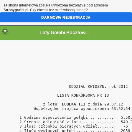
Ta strona internetowa została utworzona bezpłatnie pod adresem
Stronygratis.pl
. Czy chcesz też mieć własną stronę?
DARMOWA REJESTRACJA
Loty Gołębi Pocztowych Oddział Kwidzyn 2011r.
                           ODDZIAŁ KWIDZYN, rok 2012. 
                      LISTA KONKURSOWA NR 13          
                     ------------------------         
                z lotu  
LUBEKA III
 z dnia 29.07.12    
            Współrzędne miejsca wypuszczenia 53:52:54 
      1.Godzina wypuszczenia gołębi...........:  5,50,
      2.Średnia odległość z lotu..............:  540.2
      3.Ilość członków biorących udział.......:   76  
      4.Ilość wysłanych gołębi................:  2059 
ński