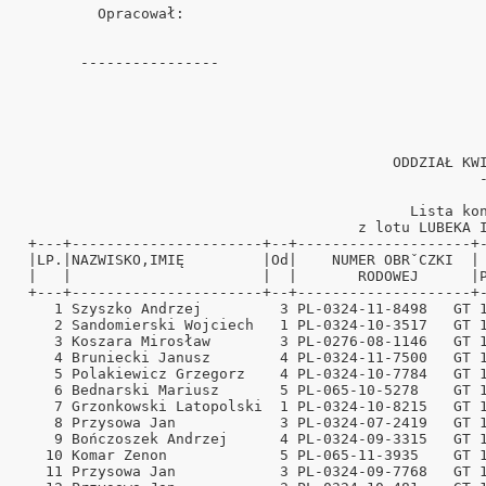
         Opracował:                                   
       ----------------                               
ński
ński