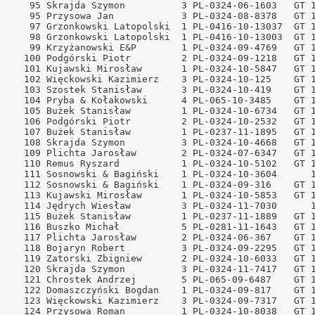
iński
ODE Neubrandenburg