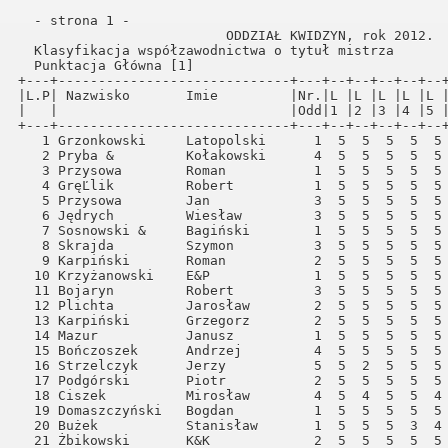
                                                                                                                                                           
  - strona 1 -                                                                                                                                                  
                          ODDZIAŁ KWIDZYN, rok 2012.                                                                                                            
  Klasyfikacja współzawodnictwa o tytuł mistrza                                                                                                                 
  Punktacja Główna [1]                                                                                                                                          
+---+-----------------------------+---+--+--+--+--+--+--+--+--+--+--+--+--+--+-----+-------+                                                                    
|L.P| Nazwisko       Imie         |Nr.|L |L |L |L |L |L |L |L |L |L |L |L |L |Razem|Razem  |                                                                    
|   |                             |Odd|1 |2 |3 |4 |5 |6 |7 |8 |9 |10|11|12|13|konk.|punkty |                                                                    
+---+-----------------------------+---+--+--+--+--+--+--+--+--+--+--+--+--+--+-----+-------+                                                                    
   1 Grzonkowski     Latopolski      1  5  5  5  5  5  5  5  5  3  5  3  5  5   61   2775.08                                                                    
   2 Pryba &         Kołakowski      4  5  5  5  5  5  5  5  5  3  5  3  5  5   61   2764.60                                                                    
   3 Przysowa        Roman           1  5  5  5  5  5  5  5  5  3  5  3  5  5   61   2761.47                                                                    
   4 GręĽlik         Robert          1  5  5  5  5  5  5  5  5  3  5  3  5  5   61   2758.68                                                                    
   5 Przysowa        Jan             3  5  5  5  5  5  5  5  5  3  5  3  5  5   61   2754.53                                                                    
   6 Jędrych         Wiesław         3  5  5  5  5  5  5  5  5  3  5  3  5  5   61   2737.67                                                                    
   7 Sosnowski &     Bagiński        1  5  5  5  5  5  5  5  5  3  5  3  5  5   61   2732.42                                                                    
   8 Skrajda         Szymon          3  5  5  5  5  5  5  5  5  3  5  3  5  5   61   2686.47                                                                    
   9 Karpiński       Roman           2  5  5  5  5  5  5  5  5  3  5  3  5  5   61   2684.48                                                                    
  10 Krzyżanowski    E&P             1  5  5  5  5  5  5  5  5  3  5  3  5  5   61   2681.52                                                                    
  11 Bojaryn         Robert          3  5  5  5  5  5  5  5  5  3  5  3  5  5   61   2675.66                                                                    
  12 Plichta         Jarosław        2  5  5  5  5  5  5  5  5  3  5  3  5  5   61   2632.89                                                                    
  13 Karpiński       Grzego