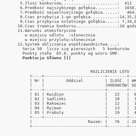
      5.Ilość konkursów.......................:  412  
      6.Predkość najszybszego gołębia.........:  1030.
      7.Predkość najwolniejszego gołębia......:   464.
      8.Czas przybycia 1-go gołębia...........:14,35,2
      9.Czas przybycia ostatniego gołębia.....: 7,34,0
     10.Czas trwania konkursu.................:10 godz
     11.Warunki atmosferyczne                         
        w miejscu odlotu  :słonecznie                 
        w miejscu przylotu:słonecznie                 
     12.System obliczania współzawodnictwa....:       
       Seria 50  liczy się pierwszych   5 konkursów   
       Punkty stałe  65.0, punkty wg wzoru GMP.       
Punktacja Główna [1]
                                   ROZLICZENIE LOTU   
          +----+-------------------------+--------+---
          | Nr |         Oddzial         | ILOŚĆ  | WK
          |    |                         |HODOWCÓW| GO
          +----+-------------------------+--------+---
          | 01 | Kwidzyn                 |   22   |  6
          | 02 | Sadlinki                |   10   |  3
          | 03 | Rakowiec                |   12   |  3
          | 04 | Ryjewo                  |   13   |  2
          | 05 | Prabuty                 |   19   |  4
          +----+-------------------------+--------+---
          |                       Razem: |   76   | 20
          +------------------------------+--------+---