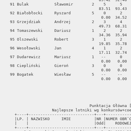
                                                                                                                                              
                                    Punktacja Główna [1]                                                                                                        
                    Najlepsze lotniki wg konkursów+coefi+konk/kilometrów                                                                                        
    +----+----------------------------+---+-----------------+--+-----+--------+---------+                                                                       
    |LP. | NAZWISKO     IMIE          |NR |NUMER OBRˇCZKI   |PŁ|ILOŚĆ| CEOFIC.|KONKURSO-|                                                                       
    |    |                            |Odd|    RODOWEJ      |  |KONK.|        |KILOMETRY|                                                                       
    +----+----------------------------+---+-----------------+--+-----+--------+---------+                                                                       
        1 Sosnowski &     Bagiński       1  PL-0324-10-5542   1  12    882.95  4690.138                                                                         
        2 Przysowa        Roman          1  PL-0324-08-5121   0  11    630.12  4365.981                                                                         
        3 Przysowa        Jan            3  PL-0324-07-2419   1  11    697.37  4490.073                                                                         
        4 GręĽlik         Robert         1  PL-0324-09-4961   0  11    738.10  4171.011                                                                         
        5 Bojaryn         Robert         3  PL-0324-09-2217   0  11    904.03  4228.352                                                                         
        6 GręĽlik         Robert         1  PL-0324-10-5062   1  11   1143.71  4433.474                                                                         
        7 Jędrych         Wiesław        3  PL-0324-10-814    1  10    299.64  3886.116                                                                         
        8 Grzonkowski     Latopolski     1  PL-0416-11-578    1  10    373.30  4293.137                                                                         
        9 Pryba &         Kołakowski     4  PL-065-10-3488    1  10    380.23  4281.304                                                                         
       10 Pryba &         Kołakowski     4  PL-0324-09-3504   1  10    443.51  3924.473                                                                         
       11 Grzonkowski     Latopolski     1  PL-0416-10-13025  0  10    487.75  4