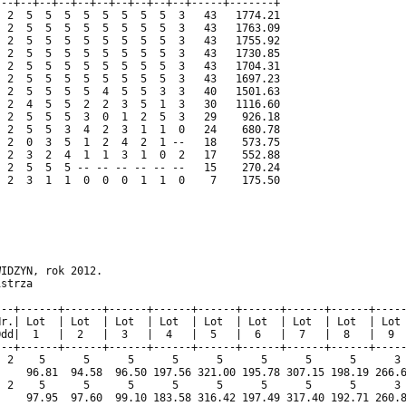
--+--+--+--+--+--+--+--+--+--+-----+-------+

 2  5  5  5  5  5  5  5  5  3   43   1774.21

 2  5  5  5  5  5  5  5  5  3   43   1763.09

 2  5  5  5  5  5  5  5  5  3   43   1755.92

 2  5  5  5  5  5  5  5  5  3   43   1730.85

 2  5  5  5  5  5  5  5  5  3   43   1704.31

 2  5  5  5  5  5  5  5  5  3   43   1697.23

 2  5  5  5  5  4  5  5  3  3   40   1501.63

 2  4  5  5  2  2  3  5  1  3   30   1116.60

 2  5  5  5  3  0  1  2  5  3   29    926.18

 2  5  5  3  4  2  3  1  1  0   24    680.78

 2  0  3  5  1  2  4  2  1 --   18    573.75

 2  3  2  4  1  1  3  1  0  2   17    552.88

 2  5  5  5 -- -- -- -- -- --   15    270.24

 2  3  1  1  0  0  0  1  1  0    7    175.50

                                                                
IDZYN, rok 2012.                                                
strza                                                           
                                                                
--+------+------+------+------+------+------+------+------+-----
r.| Lot  | Lot  | Lot  | Lot  | Lot  | Lot  | Lot  | Lot  | Lot 
dd|  1   |  2   |  3   |  4   |  5   |  6   |  7   |  8   |  9  
--+------+------+------+------+------+------+------+------+-----
 2    5      5      5      5      5      5      5      5      3 
    96.81  94.58  96.50 197.56 321.00 195.78 307.15 198.19 266.6
 2    5      5      5      5      5      5      5      5      3 
    97.95  97.60  99.10 183.58 316.42 197.49 317.40 192.71 260.8