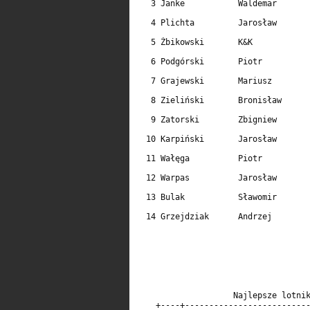
   3 Janke           Waldemar       
                                    
   4 Plichta         Jarosław       
                                    
   5 Żbikowski       K&K            
                                    
   6 Podgórski       Piotr          
                                    
   7 Grajewski       Mariusz        
                                    
   8 Zieliński       Bronisław      
                                    
   9 Zatorski        Zbigniew       
                                    
  10 Karpiński       Jarosław       
                                    
  11 Wałęga          Piotr          
                                    
  12 Warpas          Jarosław       
                                    
  13 Bulak           Sławomir       
                                    
  14 Grzejdziak      Andrzej        
                                    
                                    
                    Najlepsze lotnik
    +----+--------------------------