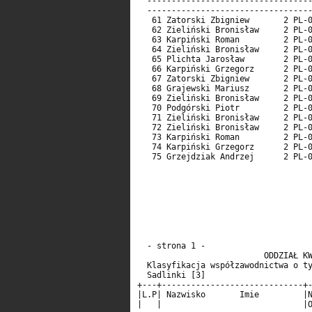
  - strona 1 -                      
                          ODDZIAŁ KW
  Klasyfikacja współzawodnictwa o ty
  Sadlinki [3]                      
+---+-----------------------------+-
|L.P| Nazwisko       Imie         |N
|   |                             |O