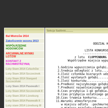
Sekcja Sadlinki..........
Bal Mistrzów 2014
Zakończenie sezonu 2013
                           ODDZIAŁ K
WSPÓŁRZĘDNE
HODOWCÓW
                      LISTA KONKURSO
ARCHIWALNE WYNIKI
                     ---------------
LOTÓW
                z lotu  
CLOPPENBURG
            Współrzędne miejsca wypu
KONTAKT Z
RACHMISTRZYNIĄ
      1.Godzina wypuszczenia gołębi.
Loty Stare 2014 Człuchów
      2.Średnia odległość z lotu....
Loty Stare 2014 Szczecinek
      3.Ilość członków biorących udz
      4.Ilość wysłanych gołębi......
Loty Stare 2014 Stargard
      5.Ilość konkursów.............
Szczeciński
      6.Predkość najszybszego gołębi
Loty Stare 2014 Pasewalk I
      7.Predkość najwolniejszego goł
      8.Czas przybycia 1-go gołębia.
Loty Stare 2014 Szczecinek II
      9.Czas przybycia ostatniego go
Loty Stare 2014 Lüneburg
     10.Czas trwania konkursu.......
Loty Stare 2014 Pasewalk II
     11.Warunki atmosferyczne       
        w miejscu odlotu  :pochmurno
Loty stare 2014 Lüneburg III
        w miejscu przylotu:słoneczni