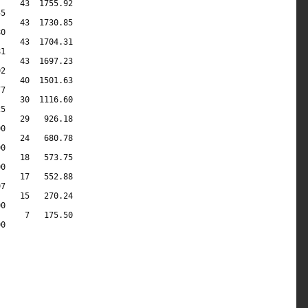
    43  1755.92                                             

5                                                           

    43  1730.85                                             

0                                                           

    43  1704.31                                             

1                                                           

    43  1697.23                                             

2                                                           

    40  1501.63                                             

7                                                           

    30  1116.60                                             

5                                                           

    29   926.18                                             

0                                                           

    24   680.78                                             

0                                                           

    18   573.75                                             

0                                                           

    17   552.88                                             

7                                                           

    15   270.24                                             

0                                                           

     7   175.50                                             

0                                                           

                                                            

                                                            

                                                            
