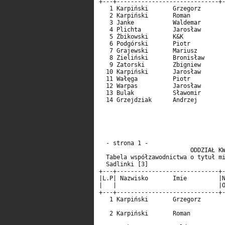
+---+-----------------------------+-
   1 Karpiński       Grzegorz       
   2 Karpiński       Roman          
   3 Janke           Waldemar       
   4 Plichta         Jarosław       
   5 Żbikowski       K&K            
   6 Podgórski       Piotr          
   7 Grajewski       Mariusz        
   8 Zieliński       Bronisław      
   9 Zatorski        Zbigniew       
  10 Karpiński       Jarosław       
  11 Wałęga          Piotr          
  12 Warpas          Jarosław       
  13 Bulak           Sławomir       
  14 Grzejdziak      Andrzej        
  - strona 1 -                      
                          ODDZIAŁ KW
  Tabela współzawodnictwa o tytuł mi
  Sadlinki [3]                      
+---+-----------------------------+-
|L.P| Nazwisko       Imie         |N
|   |                             |O
+---+-----------------------------+-
   1 Karpiński       Grzegorz       
                                    
   2 Karpiński       Roman          
                                    