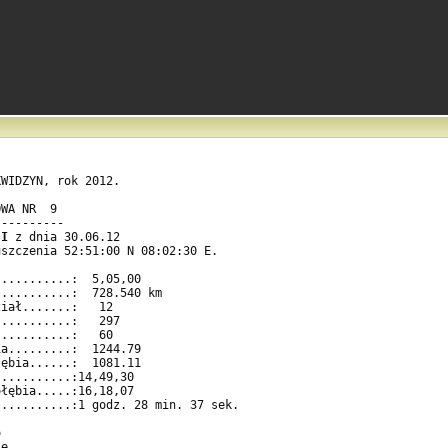
WIDZYN, rok 2012.                       

WA NR  9                                    

---------                                   

 I
 z dnia 30.06.12                   

szczenia 52:51:00 N 08:02:30 E.             

..........:  5,05,00                        

..........:  728.540 km                     

iał.......:   12                            

..........:   297                           

..........:   60                            

a.........:  1244.79                        

ębia......:  1081.11                        

..........:14,49,30                         

łębia.....:16,18,07                         

..........:1 godz. 28 min. 37 sek.          

                                            

                                            

e                                           
