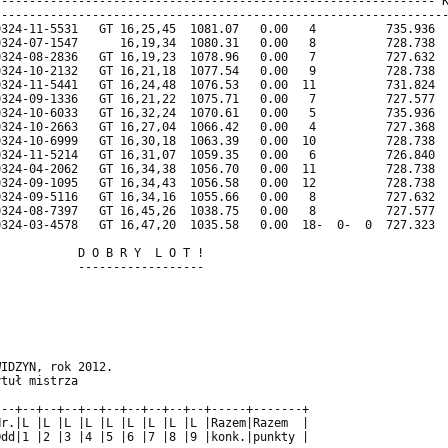
                                            

IDZYN, rok 2012.                            

tuł mistrza                                 

                                            

--+--+--+--+--+--+--+--+--+--+-----+-------+

r.|L |L |L |L |L |L |L |L |L |Razem|Razem  |

dd|1 |2 |3 |4 |5 |6 |7 |8 |9 |konk.|punkty |
