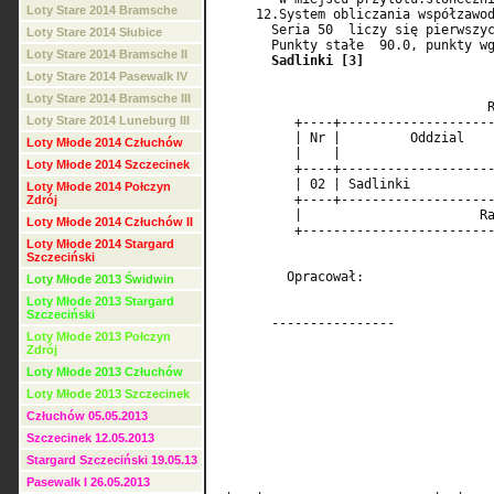
Loty Stare 2014 Bramsche
     12.System obliczania współzawod
       Seria 50  liczy się pierwszyc
Loty Stare 2014 Słubice
       Punkty stałe  90.0, punkty wg
Loty Stare 2014 Bramsche II
Sadlinki [3]
Loty Stare 2014 Pasewalk IV
Loty Stare 2014 Bramsche III
                                   R
Loty Stare 2014 Luneburg III
          +----+--------------------
          | Nr |         Oddzial    
Loty Młode 2014 Człuchów
          |    |                    
Loty Młode 2014 Szczecinek
          +----+--------------------
          | 02 | Sadlinki           
Loty Młode 2014 Połczyn
          +----+--------------------
Zdrój
          |                       Ra
Loty Młode 2014 Człuchów II
          +-------------------------
Loty Młode 2014 Stargard
Szczeciński
         Opracował:                 
Loty Młode 2013 Świdwin
Loty Młode 2013 Stargard
Szczeciński
       ----------------             
Loty Młode 2013 Połczyn
Zdrój
Loty Młode 2013 Człuchów
Loty Młode 2013 Szczecinek
Człuchów 05.05.2013
Szczecinek 12.05.2013
Stargard Szczeciński 19.05.13
Pasewalk I 26.05.2013