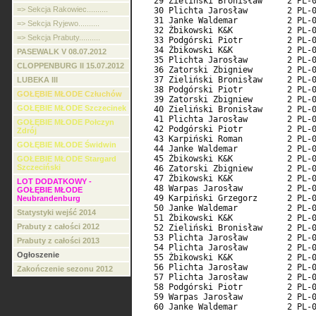
=> Sekcja Rakowiec..........
=> Sekcja Ryjewo..........
=> Sekcja Prabuty..........
PASEWALK V 08.07.2012
CLOPPENBURG II 15.07.2012
LUBEKA III
GOŁĘBIE MŁODE Człuchów
GOŁĘBIE MŁODE Szczecinek
GOŁĘBIE MŁODE Połczyn
Zdrój
GOŁĘBIE MŁODE Świdwin
GOŁEBIE MŁODE Stargard
Szczeciński
LOT DODATKOWY -
GOŁĘBIE MŁODE
Neubrandenburg
Statystyki wejść 2014
Prabuty z całości 2012
Prabuty z całości 2013
Ogłoszenie
Zakończenie sezonu 2012