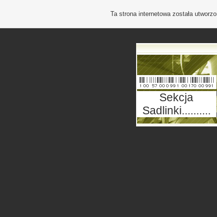
Ta strona internetowa została utworz
Sekcja
Sadlinki..........