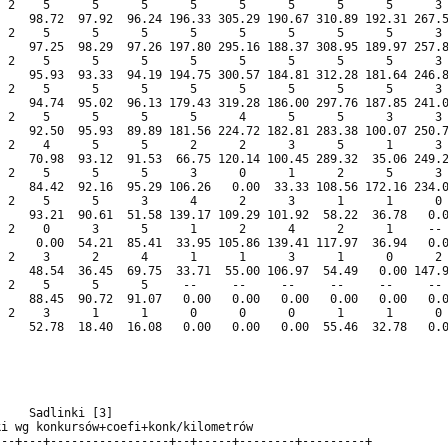
 2    5      5      5      5      5      5      5      5      3 
    98.72  97.92  96.24 196.33 305.29 190.67 310.89 192.31 267.5
 2    5      5      5      5      5      5      5      5      3 
    97.25  98.29  97.26 197.80 295.16 188.37 308.95 189.97 257.8
 2    5      5      5      5      5      5      5      5      3 
    95.93  93.33  94.19 194.75 300.57 184.81 312.28 181.64 246.8
 2    5      5      5      5      5      5      5      5      3 
    94.74  95.02  96.13 179.43 319.28 186.00 297.76 187.85 241.0
 2    5      5      5      5      4      5      5      3      3 
    92.50  95.93  89.89 181.56 224.72 182.81 283.38 100.07 250.7
 2    4      5      5      2      2      3      5      1      3 
    70.98  93.12  91.53  66.75 120.14 100.45 289.32  35.06 249.2
 2    5      5      5      3      0      1      2      5      3 
    84.42  92.16  95.29 106.26   0.00  33.33 108.56 172.16 234.0
 2    5      5      3      4      2      3      1      1      0 
    93.21  90.61  51.58 139.17 109.29 101.92  58.22  36.78   0.0
 2    0      3      5      1      2      4      2      1     -- 
     0.00  54.21  85.41  33.95 105.86 139.41 117.97  36.94   0.0
 2    3      2      4      1      1      3      1      0      2 
    48.54  36.45  69.75  33.71  55.00 106.97  54.49   0.00 147.9
 2    5      5      5     --     --     --     --     --     -- 
    88.45  90.72  91.07   0.00   0.00   0.00   0.00   0.00   0.0
 2    3      1      1      0      0      0      1      1      0 
    52.78  18.40  16.08   0.00   0.00   0.00  55.46  32.78   0.0
    Sadlinki [3]                                                
i wg konkursów+coefi+konk/kilometrów                            
--+---+-----------------+--+-----+--------+---------+           