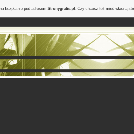
ona bezpłatnie pod adresem
Stronygratis.pl
. Czy chcesz też mieć własną st