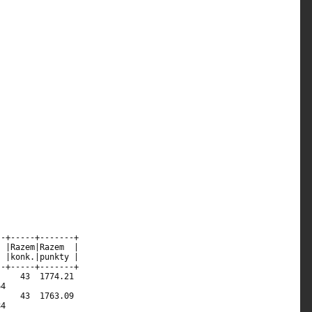
                                                            

                                                            

                                                            

                                                            

-+-----+-------+                                            

 |Razem|Razem  |                                            

 |konk.|punkty |                                            

-+-----+-------+                                            

    43  1774.21                                             

4                                                           

    43  1763.09                                             

4                                                           
