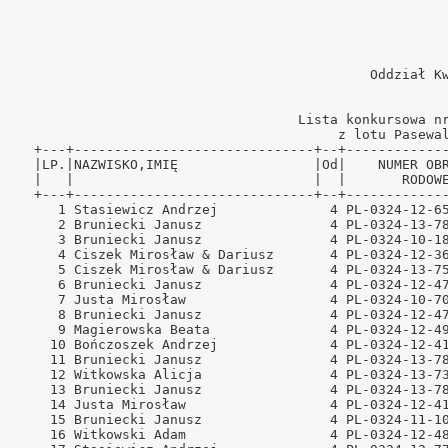
                                                                                                                                                                
                                            Oddział Kwidzyn, rok 2014.                                                                                          
                                                      -   1 -                                                                                                   
                                                                                                                                                                
                                   Lista konkursowa nr  7. Lot do MP w kat.A, B.                                                                                
                                        z lotu Pasewalk II, w dniu 08.06.14                                                                                     
  +---+------------------------------+--+--------------------+--------+--------+------+-----------+--------+-------+-------------+                              
  |LP.|NAZWISKO,IMIĘ                 |Od|    NUMER OBRĄCZKI  | CZAS   |SZYBKOŚĆ|COEFFI|   WYNIK   |ODLEGŁ. |PUNKTY | PUNKTY GMP  |                              
  |   |                              |  |       RODOWEJ      |PRZYLOTU| [m/min]|CIENT.|WKŁ- KO-KS |  [km]  |       |             |                              
  +---+------------------------------+--+--------------------+--------+--------+------+-----------+--------+-------+-------------+                              
     1 Stasiewicz Andrzej              4 PL-0324-12-6564   GT 10,12,58  1209.59   2.44  25-  4-  4  324.130  40.000                                             
     2 Bruniecki Janusz                4 PL-0324-13-7898   GT 10,18,54  1205.77   4.88  26- 12-  5  330.260  39.900                                             
     3 Bruniecki Janusz                4 PL-0324-10-1817   GT 10,20,04  1200.65   7.32   2  <   6>  330.260  39.800                                             
     4 Ciszek Mirosław & Dariusz       4 PL-0324-12-3649   GT 10,20,32  1198.00   9.76  51- 21-  5  330.090  39.700                                             
     5 Ciszek Mirosław & Dariusz       4 PL-0324-13-7533      10,22,26  1189.80  12.20   2  <  19>  330.090   0.000                                             
     6 Bruniecki Janusz                4 PL-0324-12-4783   GT 10,25,05  1179.15  14.63   3  <   8>  330.260  39.510                                             
     7 Justa Mirosław                  4 PL-0324-10-7035   GT 10,26,16  1174.40  17.07  26-  7-  5  330.320  39.410                                             
     8 Bruniecki Janusz                4 PL-0324-12-4780   GT 10,26,56  1171.41  19.51   4  <  11>  330.260  39.310                                             
     9 Magierowska Beata               4 PL-0324-12-4946   GT 10,24,12  1163.83  21.95  27-  2-  2  324.940  39.210                                             
    10 Bończoszek Andrzej              4 PL-0324-12-4100   GT 10,28,08  1162.63  24.39  33- 10-  5  329.180  39.110                                             
    11 Bruniecki Janusz                4 PL-0324-13-7883   GT 10,29,32  1160.71  26.83   5  <  13>  330.260  39.010                        
ński