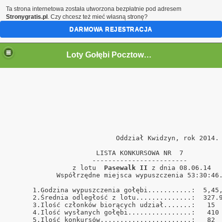
Ta strona internetowa została utworzona bezpłatnie pod adresem
Stronygratis.pl
. Czy chcesz też mieć własną stronę?
DARMOWA REJESTRACJA
Loty Gołębi Pocztowych Oddział Kwidzyn 2011r.
                           Oddział Kwidzyn, rok 2014. 
                      LISTA KONKURSOWA NR  7          
                     ------------------------         
                z lotu  
Pasewalk II
 z dnia 08.06.14   
            Współrzędne miejsca wypuszczenia 53:30:46.
      1.Godzina wypuszczenia gołębi...........:  5,45,
      2.Średnia odległość z lotu..............:  327.9
      3.Ilość członków biorących udział.......:   15  
      4.Ilość wysłanych gołębi................:   410 
      5.Ilość konkursów.......................:   82  
ński