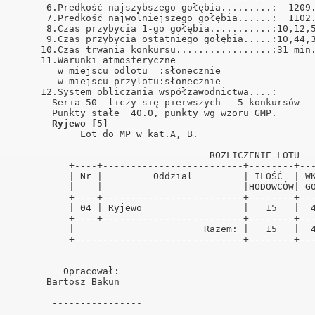
      6.Predkość najszybszego gołębia.........:  1209.
      7.Predkość najwolniejszego gołębia......:  1102.
      8.Czas przybycia 1-go gołębia...........:10,12,5
      9.Czas przybycia ostatniego gołębia.....:10,44,3
     10.Czas trwania konkursu.................:31 min.
     11.Warunki atmosferyczne                         
        w miejscu odlotu  :słonecznie                 
        w miejscu przylotu:słonecznie                 
     12.System obliczania współzawodnictwa....:       
       Seria 50  liczy się pierwszych   5 konkursów   
       Punkty stałe  40.0, punkty wg wzoru GMP.       
Ryjewo [5]
            Lot do MP w kat.A, B.                     
                                   ROZLICZENIE LOTU   
          +----+-------------------------+--------+---
          | Nr |         Oddzial         | ILOŚĆ  | WK
          |    |                         |HODOWCÓW| GO
          +----+-------------------------+--------+---
          | 04 | Ryjewo                  |   15   |  4
          +----+-------------------------+--------+---
          |                       Razem: |   15   |  4
          +------------------------------+--------+---
         Opracował:                                   
      Bartosz Bakun                                   
       ----------------                               