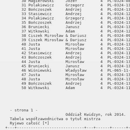
       30 Magierowski     Józef          4  PL-0324-08
       31 Polakiewicz     Grzegorz       4  PL-0324-13
       32 Bończoszek      Andrzej        4  PL-0324-13
       33 Stasiewicz      Andrzej        4  PL-0324-12
       34 Polakiewicz     Grzegorz       4  PL-0324-11
       35 Bończoszek      Andrzej        4  PL-0324-13
       36 Bruniecki       Janusz         4  PL-0324-13
       37 Witkowski       Adam           4  PL-0324-12
       38 Ciszek Mirosław & Dariusz      4  PL-0324-09
       39 Ciszek Mirosław & Dariusz      4  PL-0324-12
       40 Justa           Mirosław       4  PL-0324-13
       41 Justa           Mirosław       4  PL-0324-12
       42 Stasiewicz      Andrzej        4  PL-0324-11
       43 Bończoszek      Andrzej        4  PL-0324-13
       44 Justa           Mirosław       4  PL-0324-13
       45 Bruniecki       Janusz         4  PL-0324-13
       46 Wiśniewski      Władysław      4  PL-065-11-
       47 Justa           Mirosław       4  PL-0324-13
       48 Justa           Mirosław       4  PL-0324-13
       49 Bończoszek      Andrzej        4  PL-0324-13
       50 Witkowski       Adam           4  PL-0324-11
  - strona 1 -                                        
                          Oddział Kwidzyn, rok 2014.  
  Tabela współzawodnictwa o tytuł mistrza             
  Ryjewo całość [*]                                   
+---+-----------------------------+---+------+------+-