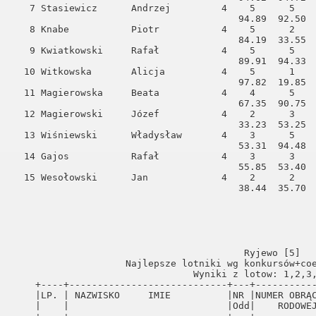
   7 Stasiewicz      Andrzej         4    5      5    
                                        94.89  92.50  
   8 Knabe           Piotr           4    5      2    
                                        84.19  33.55  
   9 Kwiatkowski     Rafał           4    5      5    
                                        89.91  94.33  
  10 Witkowska       Alicja          4    5      1    
                                        97.82  19.85  
  11 Magierowska     Beata           4    4      5    
                                        67.35  90.75  
  12 Magierowski     Józef           4    2      3    
                                        33.23  53.25  
  13 Wiśniewski      Władysław       4    3      5    
                                        53.31  94.48  
  14 Gajos           Rafał           4    3      3    
                                        55.85  53.40  
  15 Wesołowski      Jan             4    2      2    
                                        38.44  35.70  
                                         Ryjewo [5]   
                    Najlepsze lotniki wg konkursów+coe
                                Wyniki z lotow: 1,2,3,
    +----+----------------------------+---+-----------
    |LP. | NAZWISKO     IMIE          |NR |NUMER OBRĄC
    |    |                            |Odd|    RODOWEJ