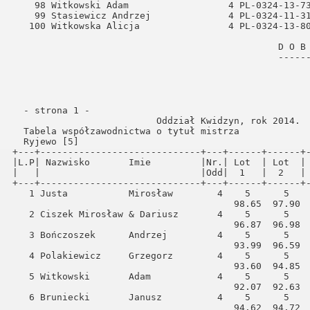
  - strona 1 -                                        
                          Oddział Kwidzyn, rok 2014.  
  Tabela współzawodnictwa o tytuł mistrza             
  Ryjewo [5]                                          
iński
+---+-----------------------------+---+------+------+-
|L.P| Nazwisko       Imie         |Nr.| Lot  | Lot  | 
|   |                             |Odd|  1   |  2   | 
ODE Neubrandenburg
+---+-----------------------------+---+------+------+-
   1 Justa           Mirosław        4    5      5    
                                        98.65  97.90  
   2 Ciszek Mirosław & Dariusz       4    5      5    
                                        96.87  96.98  
   3 Bończoszek      Andrzej         4    5      5    
                                        93.99  96.59  
   4 Polakiewicz     Grzegorz        4    5      5    
                                        93.60  94.85  
   5 Witkowski       Adam            4    5      5    
                                        92.07  92.63  
   6 Bruniecki       Janusz          4    5      5    
                                        94.62  94.72  