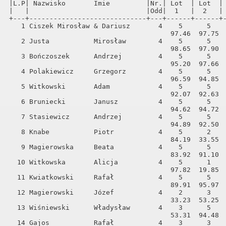
|L.P| Nazwisko       Imie         |Nr.| Lot  | Lot  | 
|   |                             |Odd|  1   |  2   | 
+---+-----------------------------+---+------+------+-
   1 Ciszek Mirosław & Dariusz       4    5      5    
                                        97.46  97.75  
   2 Justa           Mirosław        4    5      5    
                                        98.65  97.90  
   3 Bończoszek      Andrzej         4    5      5    
                                        95.20  97.66  
   4 Polakiewicz     Grzegorz        4    5      5    
                                        96.59  94.85  
   5 Witkowski       Adam            4    5      5    
                                        92.07  92.63  
   6 Bruniecki       Janusz          4    5      5    
                                        94.62  94.72  
   7 Stasiewicz      Andrzej         4    5      5    
                                        94.89  92.50  
   8 Knabe           Piotr           4    5      2    
                                        84.19  33.55  
   9 Magierowska     Beata           4    5      5    
                                        83.92  91.10  
  10 Witkowska       Alicja          4    5      1    
                                        97.82  19.85  
  11 Kwiatkowski     Rafał           4    5      5    
                                        89.91  95.97  
  12 Magierowski     Józef           4    2      3    
                                        33.23  53.25  
  13 Wiśniewski      Władysław       4    3      5    
                                        53.31  94.48  
  14 Gajos           Rafał           4    3      3    