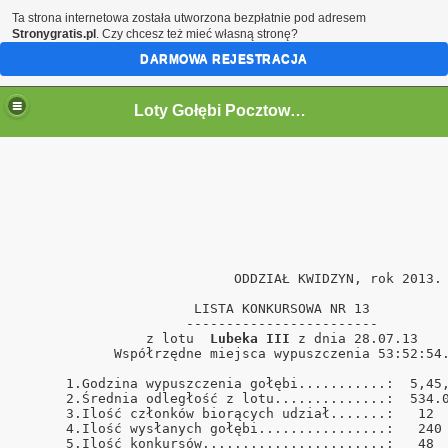
Ta strona internetowa została utworzona bezpłatnie pod adresem
Stronygratis.pl
. Czy chcesz też mieć własną stronę?
DARMOWA REJESTRACJA
Loty Gołębi Pocztowych Oddział Kwidzyn 2011r.
                           ODDZIAŁ KWIDZYN, rok 2013. 
                      LISTA KONKURSOWA NR 13          
                     ------------------------         
                z lotu  
Lubeka III
 z dnia 28.07.13    
            Współrzędne miejsca wypuszczenia 53:52:54.
      1.Godzina wypuszczenia gołębi...........:  5,45,
      2.Średnia odległość z lotu..............:  534.0
      3.Ilość członków biorących udział.......:   12  
      4.Ilość wysłanych gołębi................:   240 
      5.Ilość konkursów.......................:   48  
ński