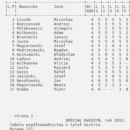
+---+-----------------------------+---+--+--+--+--+--+
|L.P| Nazwisko       Imie         |Nr.|L |L |L |L |L |
|   |                             |Odd|1 |2 |3 |4 |5 |
+---+-----------------------------+---+--+--+--+--+--+
   1 Ciszek          Mirosław        4  5  5  5  5  5 
   2 Bończoszek      Andrzej         4  5  5  5  5  5 
   3 Polakiewicz     Grzegorz        4  5  5  5  5  5 
   4 Witkowski       Adam            4  5  5  5  5  2 
   5 Bruniecki       Janusz          4  5  5  5  5  2 
   6 Justa           Mirosław        4  5  5  5  5  3 
   7 Magierowski     Józef           4  5  2  0  4  1 
   8 Modrzejewski    Bogdan          4  5  5  3  5  2 
   9 Wiśniewski      Władysław       4  5  0  5  5  3 
  10 Ładosz          Andrzej         4  5  4  5  1  0 
  11 Witkowska       Alicja          4  3  5  5  3 -- 
  12 Justa           Ryszard         4  5  3  5  5  1 
  13 Gajos           Rafał           4  4  5  5  5  1 
  14 Jasiński        Józef           4  3  3  0  5  2 
  15 Wesołowski      Jan             4  0  3  2  5  0 
  16 Magierowska     Beata           4  5  2  2  3 -- 
  17 Knabe           Piotr           4  0 -- --  3  0 
  - strona 1 -                                        
                          ODDZIAŁ KWIDZYN, rok 2013.  
  Tabela współzawodnictwa o tytuł mistrza             
  Ryjewo [5]                                          