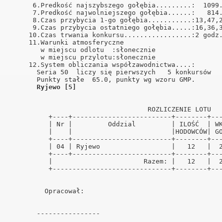
      6.Predkość najszybszego gołębia.........:  1099.
      7.Predkość najwolniejszego gołębia......:   814.
      8.Czas przybycia 1-go gołębia...........:13,47,2
      9.Czas przybycia ostatniego gołębia.....:16,36,3
     10.Czas trwania konkursu.................:2 godz.
     11.Warunki atmosferyczne                         
        w miejscu odlotu  :słonecznie                 
        w miejscu przylotu:słonecznie                 
     12.System obliczania współzawodnictwa....:       
       Seria 50  liczy się pierwszych   5 konkursów   
       Punkty stałe  65.0, punkty wg wzoru GMP.       
Ryjewo [5]
                                   ROZLICZENIE LOTU   
          +----+-------------------------+--------+---
          | Nr |         Oddzial         | ILOŚĆ  | WK
          |    |                         |HODOWCÓW| GO
          +----+-------------------------+--------+---
          | 04 | Ryjewo                  |   12   |  2
          +----+-------------------------+--------+---
          |                       Razem: |   12   |  2
          +------------------------------+--------+---
         Opracował:                                   
       ----------------                               