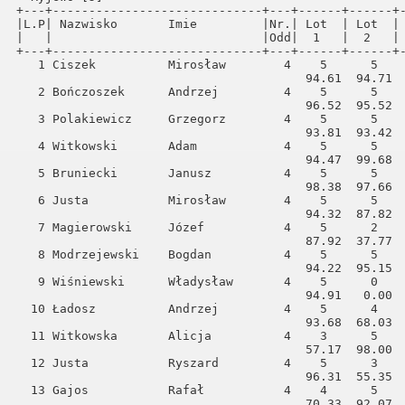
+---+-----------------------------+---+------+------+-
|L.P| Nazwisko       Imie         |Nr.| Lot  | Lot  | 
|   |                             |Odd|  1   |  2   | 
+---+-----------------------------+---+------+------+-
   1 Ciszek          Mirosław        4    5      5    
                                        94.61  94.71  
   2 Bończoszek      Andrzej         4    5      5    
                                        96.52  95.52  
   3 Polakiewicz     Grzegorz        4    5      5    
                                        93.81  93.42  
   4 Witkowski       Adam            4    5      5    
                                        94.47  99.68  
   5 Bruniecki       Janusz          4    5      5    
                                        98.38  97.66  
iński
   6 Justa           Mirosław        4    5      5    
                                        94.32  87.82  
   7 Magierowski     Józef           4    5      2    
ODE Neubrandenburg
                                        87.92  37.77  
   8 Modrzejewski    Bogdan          4    5      5    
                                        94.22  95.15  
   9 Wiśniewski      Władysław       4    5      0    
                                        94.91   0.00  
  10 Ładosz          Andrzej         4    5      4    
                                        93.68  68.03  
  11 Witkowska       Alicja          4    3      5    
                                        57.17  98.00  
  12 Justa           Ryszard         4    5      3    
                                        96.31  55.35  
  13 Gajos           Rafał           4    4      5    
                                        70.33  92.07  