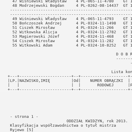
                                                     -
                                             Lista kon
 +---+----------------------+--+--------------------+-
 |LP.|NAZWISKO,IMIĘ         |Od|    NUMER OBRĄCZKI  | 
 |   |                      |  |       RODOWEJ      |P
 +---+----------------------+--+--------------------+-
  - strona 1 -                                        
                          ODDZIAŁ KWIDZYN, rok 2013.  
  Klasyfikacja współzawodnictwa o tytuł mistrza       
2012
  Ryjewo [5]                                          