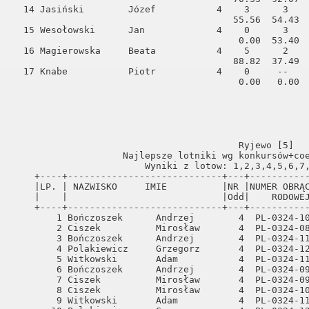
  14 Jasiński        Józef           4    3      3    
                                        55.56  54.43  
  15 Wesołowski      Jan             4    0      3    
                                         0.00  53.40  
  16 Magierowska     Beata           4    5      2    
                                        88.82  37.49  
  17 Knabe           Piotr           4    0     --    
                                         0.00   0.00  
                                         Ryjewo [5]   
                    Najlepsze lotniki wg konkursów+coe
                        Wyniki z lotow: 1,2,3,4,5,6,7,
    +----+----------------------------+---+-----------
    |LP. | NAZWISKO     IMIE          |NR |NUMER OBRĄC
    |    |                            |Odd|    RODOWEJ
    +----+----------------------------+---+-----------
        1 Bończoszek      Andrzej        4  PL-0324-10
        2 Ciszek          Mirosław       4  PL-0324-08
        3 Bończoszek      Andrzej        4  PL-0324-11
        4 Polakiewicz     Grzegorz       4  PL-0324-12
        5 Witkowski       Adam           4  PL-0324-11
        6 Bończoszek      Andrzej        4  PL-0324-09
        7 Ciszek          Mirosław       4  PL-0324-09
        8 Ciszek          Mirosław       4  PL-0324-10
        9 Witkowski       Adam           4  PL-0324-11