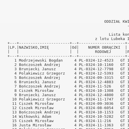
ński
ński