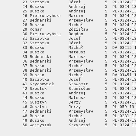
       23 Szczotka        Józef          5  PL-0324-13
       24 Buszko          Andrzej        5  PL-0324-13
       25 Buszko          Andrzej        5  PL-0324-13
       26 Pietruszyński   Marcin         5  PL-0324-13
       27 Bednarski       Przemysław     5  PL-0324-13
       28 Buszko          Michał         5  PL-0324-13
       29 Komar           Zdzisław       5  PL-0324-13
       30 Pietruszyński   Bogdan         5  PL-0324-13
       31 Szczotka        Józef          5  PL-0324-13
       32 Szczotka        Józef          5  PL-0324-13
       33 Buszko          Michał         5  DV-03215-1
       34 Buszko          Mateusz        5  PL-0324-13
       35 Bednarski       Mariusz        5  PL-0324-13
       36 Bednarski       Przemysław     5  PL-0324-13
       37 Buszko          Michał         5  PL-0324-13
       38 Bednarski       Przemysław     5  PL-0324-13
       39 Buszko          Michał         5  DV-01451-1
       40 Szczotka        Józef          5  PL-0324-13
       41 Krychowiak      Sławomir       5  PL-0324-13
       42 Szostek         Stanisław      5  PL-0324-13
       43 Buszko          Andrzej        5  PL-0324-13
       44 Buszko          Mateusz        5  PL-0324-13
       45 Gusztyn         Jerzy          5  PL-0324-13
       46 Gusztyn         Jerzy          5  PL-059-13-
       47 Bednarski       Przemysław     5  PL-0324-13
       48 Buszko          Michał         5  PL-0281-13
       49 Buszko          Andrzej        5  PL-0324-13
       50 Wojtysiak       Krzysztof      5  PL-0324-1