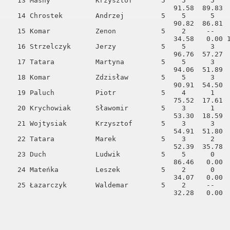
  13 Masny           Krzysztof       5    5      5    
                                        91.58  89.83  
  14 Chrostek        Andrzej         5    5      5    
                                        90.82  86.81  
  15 Komar           Zenon           5    2     --    
                                        34.58   0.00 1
  16 Strzelczyk      Jerzy           5    5      3    
                                        96.76  57.27  
  17 Tatara          Martyna         5    5      3    
                                        94.06  51.89  
  18 Komar           Zdzisław        5    5      3    
                                        90.91  54.50  
  19 Paluch          Piotr           5    4      1    
                                        75.52  17.61  
  20 Krychowiak      Sławomir        5    3      1    
                                        53.30  18.59  
  21 Wojtysiak       Krzysztof       5    3      3    
                                        54.91  51.80  
  22 Tatara          Marek           5    3      2    
                                        52.39  35.78  
  23 Duch            Ludwik          5    5      0    
                                        86.46   0.00  
  24 Mateńka         Leszek          5    2      0    
                                        34.07   0.00  
  25 Łazarczyk       Waldemar        5    2     --    
                                        32.28   0.00  