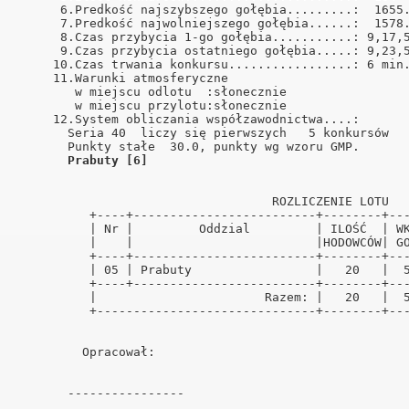
      6.Predkość najszybszego gołębia.........:  1655.
      7.Predkość najwolniejszego gołębia......:  1578.
      8.Czas przybycia 1-go gołębia...........: 9,17,5
      9.Czas przybycia ostatniego gołębia.....: 9,23,5
     10.Czas trwania konkursu.................: 6 min.
     11.Warunki atmosferyczne                         
        w miejscu odlotu  :słonecznie                 
        w miejscu przylotu:słonecznie                 
     12.System obliczania współzawodnictwa....:       
       Seria 40  liczy się pierwszych   5 konkursów   
       Punkty stałe  30.0, punkty wg wzoru GMP.       
Prabuty [6]
                                   ROZLICZENIE LOTU   
          +----+-------------------------+--------+---
          | Nr |         Oddzial         | ILOŚĆ  | WK
          |    |                         |HODOWCÓW| GO
          +----+-------------------------+--------+---
          | 05 | Prabuty                 |   20   |  5
          +----+-------------------------+--------+---
          |                       Razem: |   20   |  5
          +------------------------------+--------+---
         Opracował:                                   
       ----------------                               