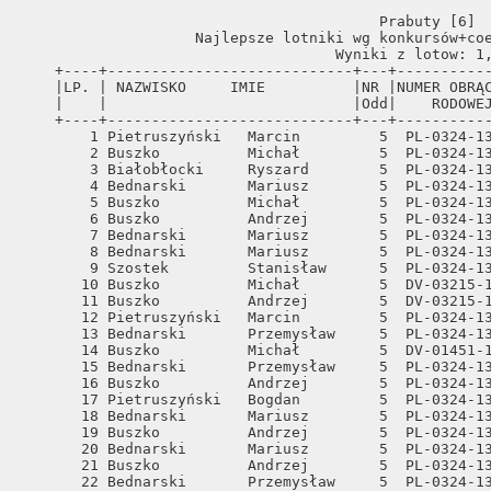
                                         Prabuty [6]  
                    Najlepsze lotniki wg konkursów+coe
                                    Wyniki z lotow: 1,
    +----+----------------------------+---+-----------
    |LP. | NAZWISKO     IMIE          |NR |NUMER OBRĄC
    |    |                            |Odd|    RODOWEJ
    +----+----------------------------+---+-----------
        1 Pietruszyński   Marcin         5  PL-0324-13
        2 Buszko          Michał         5  PL-0324-13
        3 Białobłocki     Ryszard        5  PL-0324-13
        4 Bednarski       Mariusz        5  PL-0324-13
        5 Buszko          Michał         5  PL-0324-13
        6 Buszko          Andrzej        5  PL-0324-13
        7 Bednarski       Mariusz        5  PL-0324-13
        8 Bednarski       Mariusz        5  PL-0324-13
        9 Szostek         Stanisław      5  PL-0324-13
       10 Buszko          Michał         5  DV-03215-1
       11 Buszko          Andrzej        5  DV-03215-1
       12 Pietruszyński   Marcin         5  PL-0324-13
       13 Bednarski       Przemysław     5  PL-0324-13
       14 Buszko          Michał         5  DV-01451-1
       15 Bednarski       Przemysław     5  PL-0324-13
       16 Buszko          Andrzej        5  PL-0324-13
       17 Pietruszyński   Bogdan         5  PL-0324-13
       18 Bednarski       Mariusz        5  PL-0324-13
       19 Buszko          Andrzej        5  PL-0324-13
       20 Bednarski       Mariusz        5  PL-0324-13
       21 Buszko          Andrzej        5  PL-0324-13
       22 Bednarski       Przemysław     5  PL-0324-13