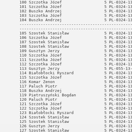
iński
ODE Neubrandenburg