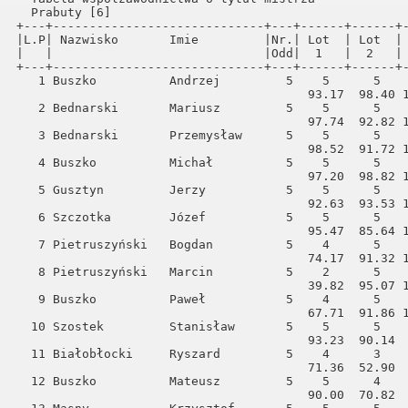
  Prabuty [6]                                         
+---+-----------------------------+---+------+------+-
|L.P| Nazwisko       Imie         |Nr.| Lot  | Lot  | 
|   |                             |Odd|  1   |  2   | 
+---+-----------------------------+---+------+------+-
   1 Buszko          Andrzej         5    5      5    
                                        93.17  98.40 1
   2 Bednarski       Mariusz         5    5      5    
                                        97.74  92.82 1
   3 Bednarski       Przemysław      5    5      5    
                                        98.52  91.72 1
   4 Buszko          Michał          5    5      5    
                                        97.20  98.82 1
   5 Gusztyn         Jerzy           5    5      5    
                                        92.63  93.53 1
   6 Szczotka        Józef           5    5      5    
                                        95.47  85.64 1
   7 Pietruszyński   Bogdan          5    4      5    
                                        74.17  91.32 1
   8 Pietruszyński   Marcin          5    2      5    
                                        39.82  95.07 1
   9 Buszko          Paweł           5    4      5    
                                        67.71  91.86 1
  10 Szostek         Stanisław       5    5      5    
                                        93.23  90.14  
  11 Białobłocki     Ryszard         5    4      3    
                                        71.36  52.90  
  12 Buszko          Mateusz         5    5      4    
                                        90.00  70.82  