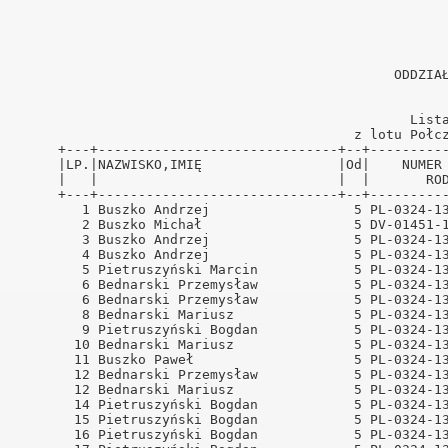
ński
ński