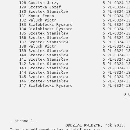
  - strona 1 -                                        
                          ODDZIAŁ KWIDZYN, rok 2013.  
  Tabela współzawodnictwa o tytuł mistrza             