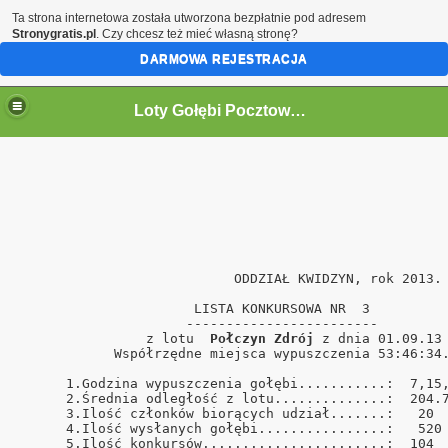
Ta strona internetowa została utworzona bezpłatnie pod adresem
Stronygratis.pl
. Czy chcesz też mieć własną stronę?
DARMOWA REJESTRACJA
Loty Gołębi Pocztowych Oddział Kwidzyn 2011r.
                           ODDZIAŁ KWIDZYN, rok 2013. 
                      LISTA KONKURSOWA NR  3          
                     ------------------------         
                z lotu  
Połczyn Zdrój
 z dnia 01.09.13 
            Współrzędne miejsca wypuszczenia 53:46:34.
      1.Godzina wypuszczenia gołębi...........:  7,15,
      2.Średnia odległość z lotu..............:  204.7
      3.Ilość członków biorących udział.......:   20  
      4.Ilość wysłanych gołębi................:   520 
      5.Ilość konkursów.......................:  104  
ński