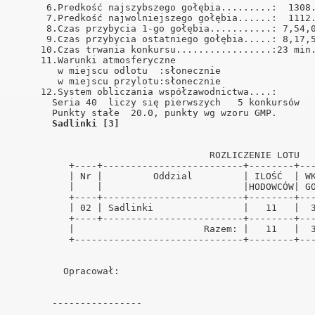
      6.Predkość najszybszego gołębia.........:  1308.
      7.Predkość najwolniejszego gołębia......:  1112.
      8.Czas przybycia 1-go gołębia...........: 7,54,0
      9.Czas przybycia ostatniego gołębia.....: 8,17,5
     10.Czas trwania konkursu.................:23 min.
     11.Warunki atmosferyczne                         
        w miejscu odlotu  :słonecznie                 
        w miejscu przylotu:słonecznie                 
     12.System obliczania współzawodnictwa....:       
       Seria 40  liczy się pierwszych   5 konkursów   
       Punkty stałe  20.0, punkty wg wzoru GMP.       
Sadlinki [3]
                                   ROZLICZENIE LOTU   
          +----+-------------------------+--------+---
          | Nr |         Oddzial         | ILOŚĆ  | WK
          |    |                         |HODOWCÓW| GO
          +----+-------------------------+--------+---
          | 02 | Sadlinki                |   11   |  3
          +----+-------------------------+--------+---
          |                       Razem: |   11   |  3
          +------------------------------+--------+---
         Opracował:                                   
       ----------------                               