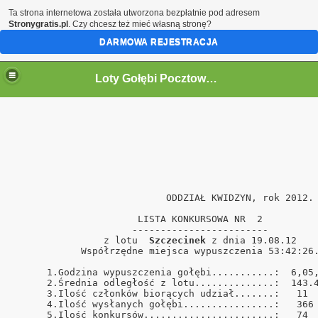
Ta strona internetowa została utworzona bezpłatnie pod adresem
Stronygratis.pl
. Czy chcesz też mieć własną stronę?
DARMOWA REJESTRACJA
Loty Gołębi Pocztowych Oddział Kwidzyn 2011r.
                           ODDZIAŁ KWIDZYN, rok 2012. 
                      LISTA KONKURSOWA NR  2          
                     ------------------------         
                z lotu  
Szczecinek
 z dnia 19.08.12    
            Współrzędne miejsca wypuszczenia 53:42:26.
      1.Godzina wypuszczenia gołębi...........:  6,05,
      2.Średnia odległość z lotu..............:  143.4
      3.Ilość członków biorących udział.......:   11  
      4.Ilość wysłanych gołębi................:   366 
      5.Ilość konkursów.......................:   74  
ński