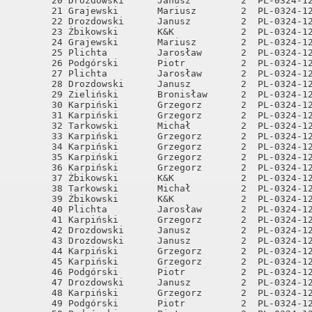
       20 Drozdowski      Janusz         2  PL-0324-12
       21 Grajewski       Mariusz        2  PL-0324-12
       22 Drozdowski      Janusz         2  PL-0324-12
       23 Żbikowski       K&K            2  PL-0324-12
       24 Grajewski       Mariusz        2  PL-0324-12
       25 Plichta         Jarosław       2  PL-0324-12
       26 Podgórski       Piotr          2  PL-0324-12
       27 Plichta         Jarosław       2  PL-0324-12
       28 Drozdowski      Janusz         2  PL-0324-12
       29 Zieliński       Bronisław      2  PL-0324-12
       30 Karpiński       Grzegorz       2  PL-0324-12
       31 Karpiński       Grzegorz       2  PL-0324-12
       32 Tarkowski       Michał         2  PL-0324-12
       33 Karpiński       Grzegorz       2  PL-0324-12
       34 Karpiński       Grzegorz       2  PL-0324-12
       35 Karpiński       Grzegorz       2  PL-0324-12
       36 Karpiński       Grzegorz       2  PL-0324-12
       37 Żbikowski       K&K            2  PL-0324-12
       38 Tarkowski       Michał         2  PL-0324-12
       39 Żbikowski       K&K            2  PL-0324-12
       40 Plichta         Jarosław       2  PL-0324-12
       41 Karpiński       Grzegorz       2  PL-0324-12
       42 Drozdowski      Janusz         2  PL-0324-12
       43 Drozdowski      Janusz         2  PL-0324-12
       44 Karpiński       Grzegorz       2  PL-0324-12
       45 Karpiński       Grzegorz       2  PL-0324-12
       46 Podgórski       Piotr          2  PL-0324-12
       47 Drozdowski      Janusz         2  PL-0324-12
       48 Karpiński       Grzegorz       2  PL-0324-12
       49 Podgórski       Piotr          2  PL-0324-12