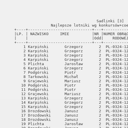
                                        Sadlinki [3]  
                    Najlepsze lotniki wg konkursów+coe
    +----+----------------------------+---+-----------
    |LP. | NAZWISKO     IMIE          |NR |NUMER OBRĄC
    |    |                            |Odd|    RODOWEJ
    +----+----------------------------+---+-----------
        1 Karpiński       Grzegorz       2  PL-0324-12
        2 Karpiński       Grzegorz       2  PL-0324-12
        3 Karpiński       Grzegorz       2  PL-0324-12
        4 Karpiński       Grzegorz       2  PL-0324-12
        5 Plichta         Jarosław       2  PL-0324-12
        6 Karpiński       Grzegorz       2  PL-0324-12
        7 Podgórski       Piotr          2  PL-0324-12
        8 Tarkowski       Michał         2  PL-0324-12
        9 Grajewski       Mariusz        2  PL-0324-12
       10 Podgórski       Piotr          2  PL-0324-12
       11 Podgórski       Piotr          2  PL-0324-12
       12 Grajewski       Mariusz        2  PL-0324-12
       13 Karpiński       Grzegorz       2  PL-0324-12
       14 Karpiński       Grzegorz       2  PL-0324-12
       15 Karpiński       Grzegorz       2  PL-0324-12
       16 Drozdowski      Janusz         2  PL-0324-12
       17 Drozdowski      Janusz         2  PL-0324-12
       18 Drozdowski      Janusz         2  PL-0324-12
       19 Plichta         Jarosław       2  PL-0324-12