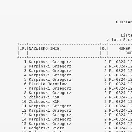
ński
ński