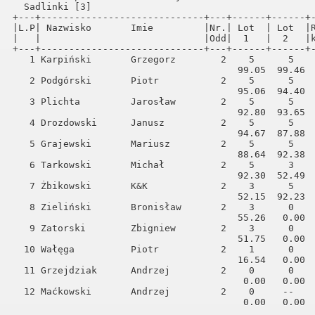
  Sadlinki [3]                                        
+---+-----------------------------+---+------+------+-
|L.P| Nazwisko       Imie         |Nr.| Lot  | Lot  |R
|   |                             |Odd|  1   |  2   |k
+---+-----------------------------+---+------+------+-
   1 Karpiński       Grzegorz        2    5      5    
                                        99.05  99.46  
   2 Podgórski       Piotr           2    5      5    
                                        95.06  94.40  
   3 Plichta         Jarosław        2    5      5    
                                        92.80  93.65  
   4 Drozdowski      Janusz          2    5      5    
                                        94.67  87.88  
   5 Grajewski       Mariusz         2    5      5    
iński
                                        88.64  92.38  
   6 Tarkowski       Michał          2    5      3    
                                        92.30  52.49  
ODE Neubrandenburg
   7 Żbikowski       K&K             2    3      5    
                                        52.15  92.23  
   8 Zieliński       Bronisław       2    3      0    
                                        55.26   0.00  
   9 Zatorski        Zbigniew        2    3      0    
                                        51.75   0.00  
  10 Wałęga          Piotr           2    1      0    
                                        16.54   0.00  
  11 Grzejdziak      Andrzej         2    0      0    
                                         0.00   0.00  
  12 Maćkowski       Andrzej         2    0     --    
                                         0.00   0.00  