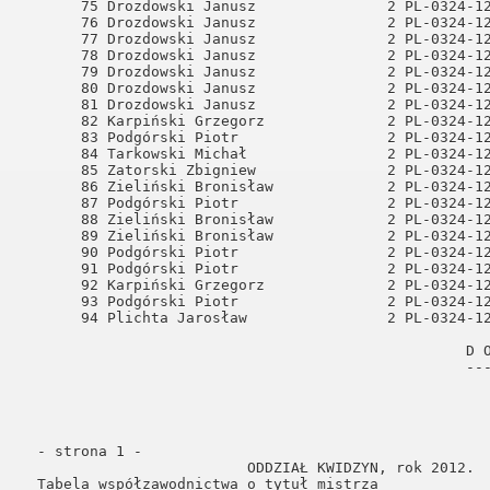
  - strona 1 -                                        
                          ODDZIAŁ KWIDZYN, rok 2012.  
  Tabela współzawodnictwa o tytuł mistrza             