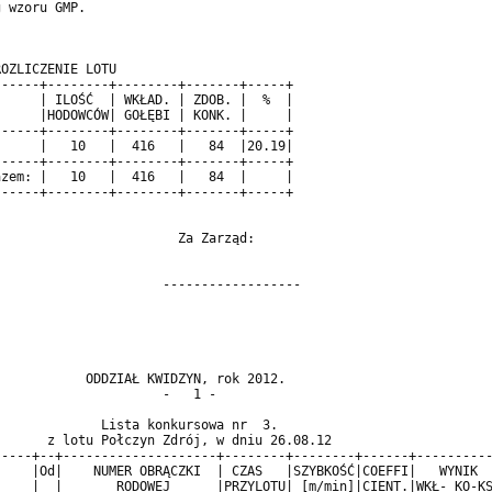
 wzoru GMP.                                 

OZLICZENIE LOTU                             

-----+--------+--------+-------+-----+      

     | ILOŚĆ  | WKŁAD. | ZDOB. |  %  |      

     |HODOWCÓW| GOŁĘBI | KONK. |     |      

-----+--------+--------+-------+-----+      

     |   10   |  416   |   84  |20.19|      

-----+--------+--------+-------+-----+      

zem: |   10   |  416   |   84  |     |      

-----+--------+--------+-------+-----+      

                       Za Zarząd:           

                     ------------------     

                                                                                           
                                               ODDZIAŁ KWIDZYN, rok 2012.                                                                                       
                                                         -   1 -                                                                                                
                                                                                                                                                                
                                                 Lista konkursowa nr  3.                                                                                        
                                          z lotu Połczyn Zdrój, w dniu 26.08.12                                                                                 
     +---+------------------------------+--+--------------------+--------+--------+------+-----------+--------+-------+-------------+                           
     |LP.|NAZWISKO,IMIĘ                 |Od|    NUMER OBRĄCZKI  | CZAS   |SZYBKOŚĆ|COEFFI|   WYNIK   |ODLEGŁ. |PUNKTY | PUNKTY GMP  |                           
     |   |                              |  |       RODOWEJ      |PRZYLOTU| [m/min]|CIENT.|WKŁ- KO-KS |  [km]  |       |   A         |                           
     +---+------------------------------+--+--------------------+--------+--------+------+-----------+--------+-------+-------------+                           
        1 Krzywdziński Jan                3 PL-0324-12-2500       9,55,40  1365.72   2.40  39-  3-  0  198.940   0.000                                          
        2 Bojaryn Robert                  3 PL-0324-12-2021       9,52,51  1343.09   4.81  64- 25-  0  191.860   0.000                                          
        3 Przysowa Jan                    3 PL-0324-12-2597   G   9,53,01  1341.03   7.21  34- 19-  0  191.790   0.000 19.90                                    
        4 Przysowa Jan                    3 PL-0324-12-2596   G   9,53,03  1340.72   9.62   2  <   5>  191.790   0.000 19.86                                    
        5 Przysowa Jan                    3 PL-0324-12-7190   G   9,53,19  1338.23  12.02   3  <   6>  191.790   0.000 19.81                                    
        6 Przysowa Jan                    3 PL-0324-12-7135   G   9,53,20  1338.07  14.42   4  <   9>  191.790   0.000 19.76                                    
        7 Bojaryn Robert                  3 PL-0324-12-2073       9,53,26  1337.63  16.83   2  <   8>  191.860   0.000                                          
        8 Bojaryn Robert                  3 PL-0324-12-2061   G   9,53,27  1337.47  19.23   3  <  11>  191.860   0.000 19.66                                    
        9 Przysowa Jan                    3 PL-0324-12-2561   G   9,53,24  1337.45  21.63   5  <  10>  191.790   0.000 19.61                                    
       10 Przysowa Jan                    3 PL-0324-12-2560   G   9,53,25  1337.29  24.04   6  <  16>  191.790   0.000 19.57                                    
       11 Bojaryn Robert                  3 PL-0324-12-2002       9,53,29  1337.16  26.44   4  <  12>  191.860   0.000                                          
       12 Bojaryn Robert                  3 PL-0324-12-2067       9,53,30  1337.00  28.85   5  <  12>  191.860   0.000                                          
       12 Bojaryn Robert                  3 PL-0324-12-2051   G   9,53,30  1337.00  28.85   6  <  14>  191.860   0.000 19.47                                    
       14 Bojaryn Robert                  3 PL-0324-12-2054       9,53,32  1336.69  33.65   7  <  14>  191.860   0.000                                          
       14 Bojaryn Robert           