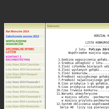
Rakowiec
Bal Mistrzów 2014
                           ODDZIAŁ K
Zakończenie sezonu 2013
WSPÓŁRZĘDNE
                      LISTA KONKURSO
HODOWCÓW
                     ---------------
ARCHIWALNE WYNIKI
                z lotu  
Połczyn Zdr
LOTÓW
            Współrzędne miejsca wypu
KONTAKT Z
      1.Godzina wypuszczenia gołębi.
RACHMISTRZYNIĄ
      2.Średnia odległość z lotu....
Loty Stare 2014 Człuchów
      3.Ilość członków biorących udz
Loty Stare 2014 Szczecinek
      4.Ilość wysłanych gołębi......
      5.Ilość konkursów.............
Loty Stare 2014 Stargard
      6.Predkość najszybszego gołębi
Szczeciński
      7.Predkość najwolniejszego goł
Loty Stare 2014 Pasewalk I
      8.Czas przybycia 1-go gołębia.
      9.Czas przybycia ostatniego go
Loty Stare 2014 Szczecinek II
     10.Czas trwania konkursu.......
Loty Stare 2014 Lüneburg
     11.Warunki atmosferyczne       
Loty Stare 2014 Pasewalk II
        w miejscu odlotu  :pochmurno
        w miejscu przylotu:pochmurno
Loty stare 2014 Lüneburg III
     12.System obliczania współzawod
Loty Stare 2014 Bramsche
       Seria 40  liczy się pierwszyc