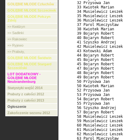
GOŁĘBIE MŁODE Człuchów
GOŁĘBIE MŁODE Szczecinek
GOŁĘBIE MŁODE Połczyn
Zdrój
=> Kwidzyn
=> Sadlinki
=> Rakowiec
=> Ryjewo
=> Prabuty,
GOŁĘBIE MŁODE Świdwin
GOŁEBIE MŁODE Stargard
Szczeciński
LOT DODATKOWY -
GOŁĘBIE MŁODE
Neubrandenburg
Statystyki wejść 2014
Prabuty z całości 2012
Prabuty z całości 2013
Ogłoszenie
Zakończenie sezonu 2012