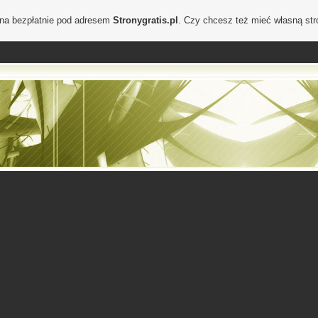
ona bezpłatnie pod adresem
Stronygratis.pl
. Czy chcesz też mieć własną st