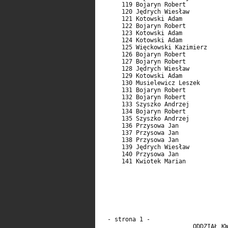
  - strona 1 -                      
                          ODDZIAŁ KW