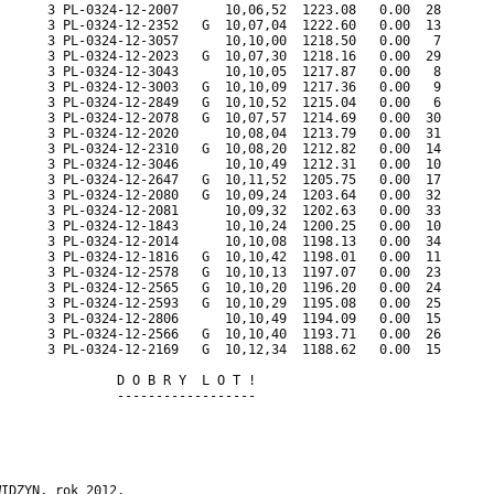
                                            

IDZYN, rok 2012.                            
