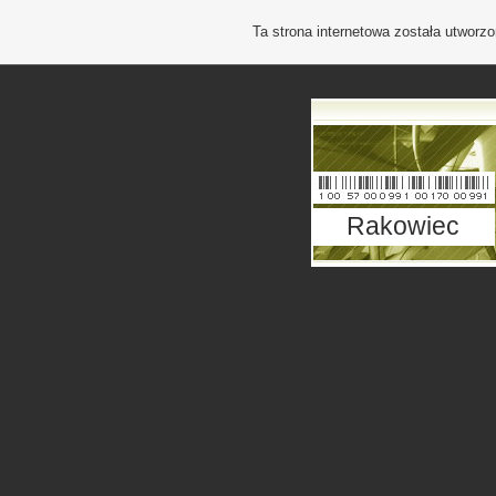
Ta strona internetowa została utworz
Rakowiec