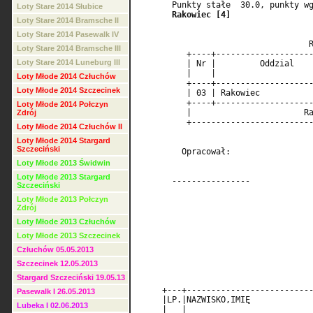
       Punkty stałe  30.0, punkty wg
Loty Stare 2014 Słubice
Rakowiec [4]
Loty Stare 2014 Bramsche II
Loty Stare 2014 Pasewalk IV
                                   R
Loty Stare 2014 Bramsche III
          +----+--------------------
Loty Stare 2014 Luneburg III
          | Nr |         Oddzial    
          |    |                    
Loty Młode 2014 Człuchów
          +----+--------------------
Loty Młode 2014 Szczecinek
          | 03 | Rakowiec           
          +----+--------------------
Loty Młode 2014 Połczyn
          |                       Ra
Zdrój
          +-------------------------
Loty Młode 2014 Człuchów II
Loty Młode 2014 Stargard
Szczeciński
         Opracował:                 
Loty Młode 2013 Świdwin
Loty Młode 2013 Stargard
       ----------------             
Szczeciński
Loty Młode 2013 Połczyn
Zdrój
Loty Młode 2013 Człuchów
Loty Młode 2013 Szczecinek
Człuchów 05.05.2013
Szczecinek 12.05.2013
Stargard Szczeciński 19.05.13
Pasewalk I 26.05.2013
Lubeka I 02.06.2013